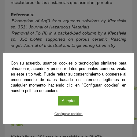
recicladores de las sustancias que asimilan, por otro.
Referencia:
‘
Biosorption of Ag(I) from aqueous solutions by Klebsiella
sp. 3S1’. Journal of Hazardous Materials
‘
Removal of Pb (II) in a packed-bed column by a Klebsiella
sp. 3S1 biofilm supported on porous ceramic Raschig
rings’. Journal of Industrial and Engineering Chemistry
Imágenes:
Con su acuerdo, usamos cookies o tecnologías similares para
almacenar, acceder y procesar datos personales como su visita
(De Izquierda a derecha) Encarnación Ruiz, Antonio Jesús
en este sitio web. Puede retirar su consentimiento u oponerse al
Muñoz y Francisco Espínola, autores del artículo
procesamiento de datos basado en intereses legítimos en
cualquier momento haciendo clic en "Configurar cookies" en
https://www.flickr.com/photos/fundaciondescubre/35545405836/i
nuestra política de cookies.
public/
Aceptar
Klebsiella
sp. 3S1 en su estado original
Configurar cookies
https://www.flickr.com/photos/fundaciondescubre/34742880104/i
public/
Klebsiella
sp. 3S1 tras la exposición a la PLATA