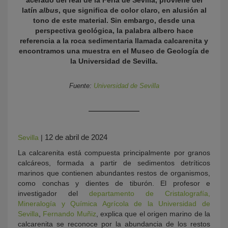
acerado del real de la Feria de Sevilla, proviene del
latín
albus
, que significa de color claro, en alusión al
tono de este material. Sin embargo, desde una
perspectiva geológica, la palabra albero hace
referencia a la roca sedimentaria llamada calcarenita y
encontramos una muestra en el Museo de Geología de
la Universidad de Sevilla.
Fuente:
Universidad de Sevilla
KY
12 de abril de 2024
Sevilla
|
La calcarenita está compuesta principalmente por granos
calcáreos, formada a partir de sedimentos detríticos
marinos que contienen abundantes restos de organismos,
como conchas y dientes de tiburón. El profesor e
investigador del
departamento de Cristalografía,
Mineralogía y Química Agrícola de la Universidad de
Sevilla
,
Fernando Muñiz
, explica que el origen marino de la
calcarenita se reconoce por la abundancia de los restos