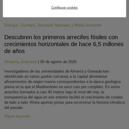
Configurar cookies
Biología
,
Geología
,
Recursos Naturales y Medio Ambiente
Descubren los primeros arrecifes fósiles con
crecimientos horizontales de hace 6,5 millones
de años
Almería
,
Granada
|
05 de agosto de 2026
Investigadores de las universidades de Almería y Granada han
identificado en varios puntos cercanos a la capital almeriense
afloramientos de origen marino correspondientes a la época geológica
previa en la que el Mediterráneo se secó casi por completo. En estos
arrecifes formados a casi 40 metros bajo el nivel del mar, la
transparencia del agua en ese entorno facilitó el crecimiento de corales
de lado a lado. Ahora aportan pistas para reconstruir la historia climática
del pasado.
Sigue leyendo