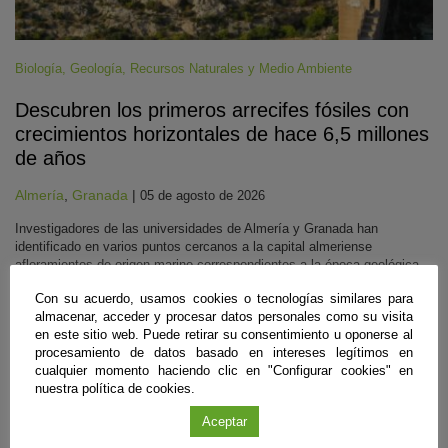
Biología
,
Geología
,
Recursos Naturales y Medio Ambiente
Descubren los primeros arrecifes fósiles con
crecimientos horizontales de hace 6,5 millones
de años
Almería
,
Granada
|
05 de agosto de 2026
Investigadores de las universidades de Almería y Granada han
identificado en varios puntos cercanos a la capital almeriense
afloramientos de origen marino correspondientes a la época geológica
previa en la que el Mediterráneo se secó casi por completo. En estos
Con su acuerdo, usamos cookies o tecnologías similares para
arrecifes formados a casi 40 metros bajo el nivel del mar, la
almacenar, acceder y procesar datos personales como su visita
transparencia del agua en ese entorno facilitó el crecimiento de corales
en este sitio web. Puede retirar su consentimiento u oponerse al
de lado a lado. Ahora aportan pistas para reconstruir la historia climática
procesamiento de datos basado en intereses legítimos en
del pasado.
cualquier momento haciendo clic en "Configurar cookies" en
Sigue leyendo
nuestra política de cookies.
Aceptar