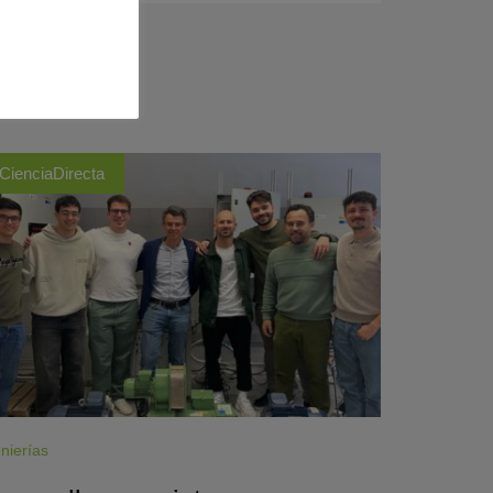
CienciaDirecta
nierías