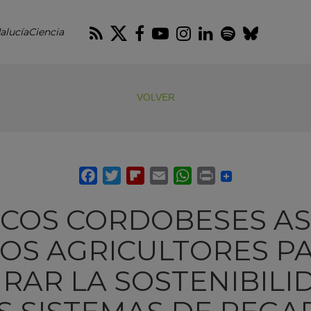
RSS
Twitter
Facebook
Youtube
Instagram
LinkedIn
Spotify
Blues
alucíaCiencia
VOLVER
FICOS CORDOBESES A
LOS AGRICULTORES P
RAR LA SOSTENIBILI