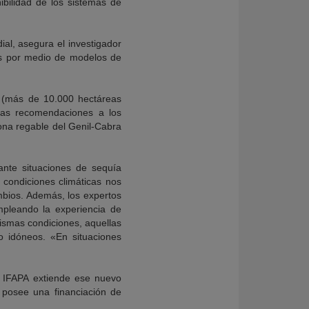
ibilidad de los sistemas de
ial, asegura el investigador
s por medio de modelos de
s (más de 10.000 hectáreas
las recomendaciones a los
zona regable del Genil-Cabra
ante situaciones de sequía
é condiciones climáticas nos
mbios. Además, los expertos
mpleando la experiencia de
ismas condiciones, aquellas
o idóneos. «En situaciones
ue IFAPA extiende ese nuevo
y posee una financiación de