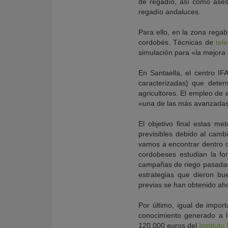
de regadío, así como aseso
regadío andaluces.
Para ello, en la zona regab
cordobés. Técnicas de
tel
simulación para «la mejora 
En Santaella, el centro I
caracterizadas) que dete
agricultores. El empleo de 
«una de las más avanzadas 
El objetivo final estas m
previsibles debido al cambi
vamos a encontrar dentro d
cordobeses estudian la fo
campañas de riego pasadas 
estrategias que dieron bu
previas se han obtenido aho
Por último, igual de impor
conocimiento generado a 
120.000 euros del
Instituto