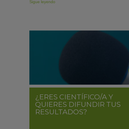
Sigue leyendo
¿ERES CIENTÍFICO/A Y
QUIERES DIFUNDIR TUS
RESULTADOS?