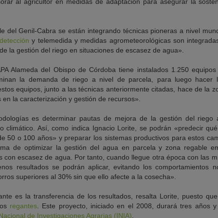
rar al agricultor en medidas de adaptación para asegurar la sosten
le del Genil-Cabra se están integrando técnicas pioneras a nivel mund
edetección
y telemedida y medidas agrometeorológicas son integrada
de la gestión del riego en situaciones de escasez de agua».
FAPA Alameda del Obispo de Córdoba tiene instalados 1.250 equipo
rminan la demanda de riego a nivel de parcela, para luego hacer 
estos equipos, junto a las técnicas anteriormente citadas, hace de la 
en la caracterización y gestión de recursos».
etodologías es determinar pautas de mejora de la gestión del riego 
o climático. Así, como indica Ignacio Lorite, se podrán «predecir qu
e 50 o 100 años» y preparar los sistemas productivos para estos ca
rma de optimizar la gestión del agua en parcela y zona regable e
con escasez de agua. Por tanto, cuando llegue otra época con las m
enos resultados se podrán aplicar, evitando los comportamientos n
rros superiores al 30% sin que ello afecte a la cosecha».
tante es la transferencia de los resultados, resalta Lorite, puesto q
los
regantes
. Este proyecto, iniciado en el 2008, durará tres años 
 Nacional de Investigaciones Agrarias (INIA)
.