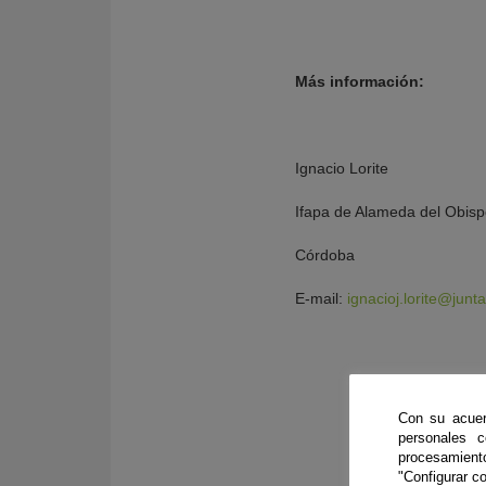
Más información:
Ignacio Lorite
Ifapa de Alameda del Obis
Córdoba
E-mail:
ignacioj.lorite@junt
Con su acuer
personales 
procesamien
"Configurar co