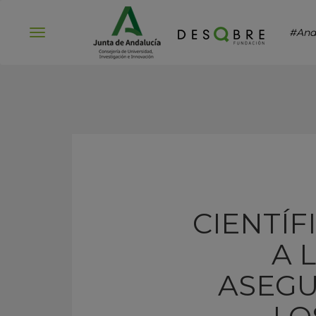
#And
Abrir
menú
CIENTÍ
A 
ASEGU