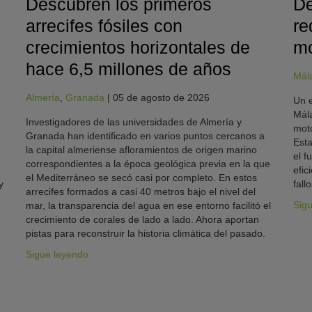
Descubren los primeros
De
arrecifes fósiles con
re
crecimientos horizontales de
mo
hace 6,5 millones de años
Mál
Almería
,
Granada
|
05 de agosto de 2026
Un e
Mála
Investigadores de las universidades de Almería y
moto
Granada han identificado en varios puntos cercanos a
Esta
la capital almeriense afloramientos de origen marino
el f
correspondientes a la época geológica previa en la que
efic
el Mediterráneo se secó casi por completo. En estos
y
fallo
arrecifes formados a casi 40 metros bajo el nivel del
Sig
mar, la transparencia del agua en ese entorno facilitó el
crecimiento de corales de lado a lado. Ahora aportan
pistas para reconstruir la historia climática del pasado.
Sigue leyendo