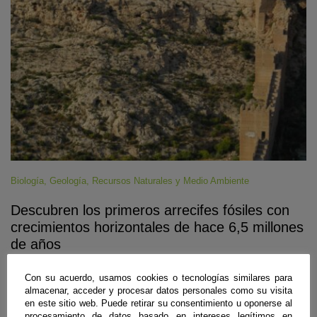
Biología
,
Geología
,
Recursos Naturales y Medio Ambiente
Descubren los primeros arrecifes fósiles con
crecimientos horizontales de hace 6,5 millones
de años
Almería
,
Granada
|
05 de agosto de 2026
Con su acuerdo, usamos cookies o tecnologías similares para
almacenar, acceder y procesar datos personales como su visita
Investigadores de las universidades de Almería y Granada han
en este sitio web. Puede retirar su consentimiento u oponerse al
identificado en varios puntos cercanos a la capital almeriense
procesamiento de datos basado en intereses legítimos en