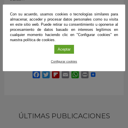
Referencia bibliográfica:
Con su acuerdo, usamos cookies o tecnologías similares para
almacenar, acceder y procesar datos personales como su visita
Casares-López, M., Castro-Torres, J.J., Martino, Ortiz-
en este sitio web. Puede retirar su consentimiento u oponerse al
Peregrina, S., Ortiz, C., Anera, R. G.Contrast sensitivity and
procesamiento de datos basado en intereses legítimos en
retinal straylight after alcohol consumption: effects on
cualquier momento haciendo clic en "Configurar cookies" en
driving performance. Scientific Reports 10, 13599
nuestra política de cookies.
(2020).
https://doi.org/10.1038/s41598-020-70645-3
Aceptar
Configurar cookies
ÚLTIMAS PUBLICACIONES