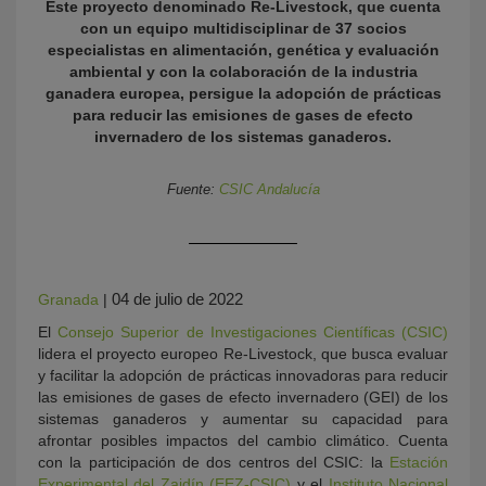
Este proyecto denominado Re-Livestock, que cuenta
con un equipo multidisciplinar de 37 socios
especialistas en alimentación, genética y evaluación
ambiental y con la colaboración de la industria
ganadera europea, persigue la adopción de prácticas
para reducir las emisiones de gases de efecto
invernadero de los sistemas ganaderos.
Fuente:
CSIC Andalucía
KY
04 de julio de 2022
Granada
|
El
Consejo Superior de Investigaciones Científicas (CSIC)
lidera el proyecto europeo Re-Livestock, que busca evaluar
y facilitar la adopción de prácticas innovadoras para reducir
las emisiones de gases de efecto invernadero (GEI) de los
sistemas ganaderos y aumentar su capacidad para
afrontar posibles impactos del cambio climático. Cuenta
con la participación de dos centros del CSIC: la
Estación
Experimental del Zaidín (EEZ-CSIC)
y el
Instituto Nacional