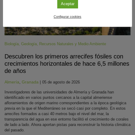
Aceptar
Configurar cookies
Biología
,
Geología
,
Recursos Naturales y Medio Ambiente
Descubren los primeros arrecifes fósiles con
crecimientos horizontales de hace 6,5 millones
de años
Almería
,
Granada
|
05 de agosto de 2026
Investigadores de las universidades de Almería y Granada han
identificado en varios puntos cercanos a la capital almeriense
afloramientos de origen marino correspondientes a la época geológica
previa en la que el Mediterráneo se secó casi por completo. En estos
arrecifes formados a casi 40 metros bajo el nivel del mar, la
transparencia del agua en ese entorno facilitó el crecimiento de corales
de lado a lado. Ahora aportan pistas para reconstruir la historia climática
del pasado.