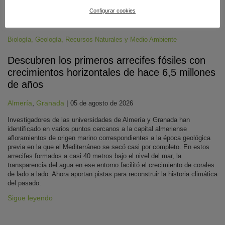
Configurar cookies
Biología
,
Geología
,
Recursos Naturales y Medio Ambiente
Descubren los primeros arrecifes fósiles con
crecimientos horizontales de hace 6,5 millones
de años
Almería
,
Granada
|
05 de agosto de 2026
Investigadores de las universidades de Almería y Granada han
identificado en varios puntos cercanos a la capital almeriense
afloramientos de origen marino correspondientes a la época geológica
previa en la que el Mediterráneo se secó casi por completo. En estos
arrecifes formados a casi 40 metros bajo el nivel del mar, la
transparencia del agua en ese entorno facilitó el crecimiento de corales
de lado a lado. Ahora aportan pistas para reconstruir la historia climática
del pasado.
Sigue leyendo