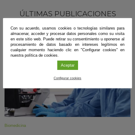
ÚLTIMAS PUBLICACIONES
Con su acuerdo, usamos cookies o tecnologías similares para
almacenar, acceder y procesar datos personales como su visita
#CienciaDirecta
en este sitio web. Puede retirar su consentimiento u oponerse al
procesamiento de datos basado en intereses legítimos en
cualquier momento haciendo clic en "Configurar cookies" en
nuestra política de cookies.
Aceptar
Configurar cookies
Biomedicina