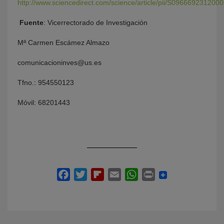
http://www.sciencedirect.com/science/article/pii/S096669231200
Fuente
: Vicerrectorado de Investigación
Mª Carmen Escámez Almazo
comunicacioninves@us.es
Tfno.: 954550123
Móvil: 68201443