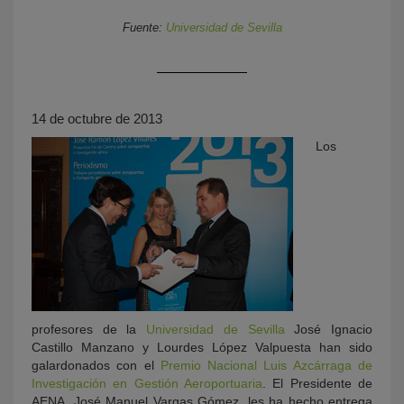
Fuente:
Universidad de Sevilla
14 de octubre de 2013
Los
KY
profesores de la
Universidad de Sevilla
José Ignacio
Castillo Manzano y Lourdes López Valpuesta han sido
galardonados con el
Premio Nacional Luis Azcárraga de
Investigación en Gestión Aeroportuaria
. El Presidente de
AENA, José Manuel Vargas Gómez, les ha hecho entrega