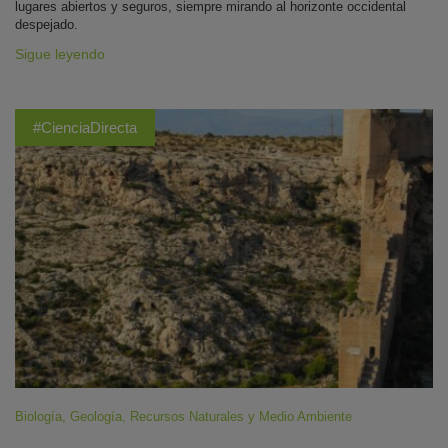
lugares abiertos y seguros, siempre mirando al horizonte occidental
despejado.
Sigue leyendo
#CienciaDirecta
Biología
,
Geología
,
Recursos Naturales y Medio Ambiente