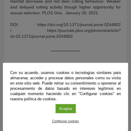
Rainfall decrease and red deer rutting behaviour: Weaker
and delayed rutting activity though higher opportunity for
sexual selection. PLOS One, January 20, 2021.
DOI: https://doi.org/10.1371/journal.pone.0244802
/ https://journals.plos.org/plosone/article?
id=10.1371/journal.pone.0244802
Con su acuerdo, usamos cookies o tecnologías similares para
almacenar, acceder y procesar datos personales como su visita
en este sitio web. Puede retirar su consentimiento u oponerse al
procesamiento de datos basado en intereses legítimos en
cualquier momento haciendo clic en "Configurar cookies" en
nuestra política de cookies.
ÚLTIMAS PUBLICACIONES
Aceptar
Configurar cookies