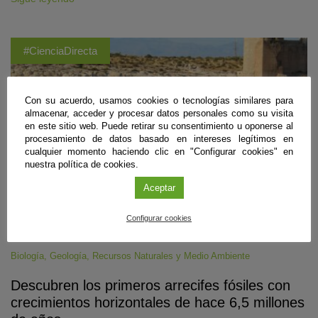
#CienciaDirecta
Con su acuerdo, usamos cookies o tecnologías similares para
almacenar, acceder y procesar datos personales como su visita
en este sitio web. Puede retirar su consentimiento u oponerse al
procesamiento de datos basado en intereses legítimos en
cualquier momento haciendo clic en "Configurar cookies" en
nuestra política de cookies.
Aceptar
Configurar cookies
Biología
,
Geología
,
Recursos Naturales y Medio Ambiente
Descubren los primeros arrecifes fósiles con
crecimientos horizontales de hace 6,5 millones