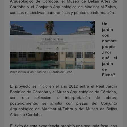
Arqueológico de Córdoba, el Museo de Bellas Artes de
Córdoba y el Conjunto Arqueológico de Madinat al-Zahra,
con sus respectivas panorámicas y puntos de información.
Un
jardín
con
nombre
propio
¿Por
qué el
jardín
de
Visita virtual a las rutas de ‘El Jardín de Elena.
Elena?
El proyecto se inició en el año 2012 entre el Real Jardín
Botánico de Córdoba y el Museo Arqueológico de Córdoba,
con una selección e interpretación de obras;
posteriormente, se amplió con piezas del Conjunto
Arqueológico de Madinat al-Zahra y del Museo de Bellas
Artes de Córdoba.
El éxito de esta experiencia propició una segunda fase, con