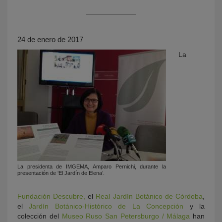
24 de enero de 2017
La
KY
La presidenta de IMGEMA, Amparo Pernichi, durante la
presentación de ‘El Jardín de Elena’.
Fundación Descubre,
el
Real Jardín Botánico de Córdoba
,
el
Jardín Botánico-Histórico de La Concepción
y la
colección del
Museo Ruso San Petersburgo / Málaga
han