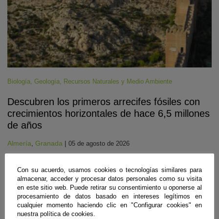
Biología
,
Geología
,
Recursos Naturales y Medio Ambiente
Descubren los primeros arrecifes fósiles con
crecimientos horizontales de hace 6,5 millones
de años
Almería
,
Granada
|
05 de agosto de 2026
Investigadores de las universidades de Almería y Granada han
identificado en varios puntos cercanos a la capital almeriense
Con su acuerdo, usamos cookies o tecnologías similares para
afloramientos de origen marino correspondientes a la época geológica
almacenar, acceder y procesar datos personales como su visita
previa en la que el Mediterráneo se secó casi por completo. En estos
en este sitio web. Puede retirar su consentimiento u oponerse al
arrecifes formados a casi 40 metros bajo el nivel del mar, la
procesamiento de datos basado en intereses legítimos en
transparencia del agua en ese entorno facilitó el crecimiento de corales
cualquier momento haciendo clic en "Configurar cookies" en
de lado a lado. Ahora aportan pistas para reconstruir la historia climática
nuestra política de cookies.