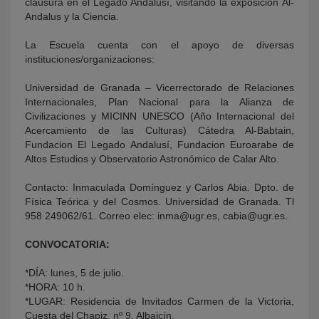
clausura en el Legado Andalusí, visitando la exposición Al-
Andalus y la Ciencia.
La Escuela cuenta con el apoyo de diversas
instituciones/organizaciones:
Universidad de Granada – Vicerrectorado de Relaciones
Internacionales, Plan Nacional para la Alianza de
Civilizaciones y MICINN UNESCO (Año Internacional del
Acercamiento de las Culturas) Cátedra Al-Babtain,
Fundacion El Legado Andalusí, Fundacion Euroarabe de
Altos Estudios y Observatorio Astronómico de Calar Alto.
Contacto: Inmaculada Domínguez y Carlos Abia. Dpto. de
Física Teórica y del Cosmos. Universidad de Granada. Tl
958 249062/61. Correo elec: inma@ugr.es, cabia@ugr.es.
CONVOCATORIA:
*DÍA: lunes, 5 de julio.
*HORA: 10 h.
*LUGAR: Residencia de Invitados Carmen de la Victoria,
Cuesta del Chapiz, nº 9. Albaicín.