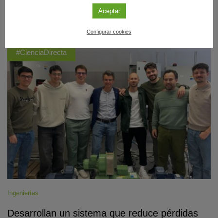
del pasado.
Aceptar
Sigue leyendo
Configurar cookies
#CienciaDirecta
Ingenierías
Desarrollan un sistema que reduce pérdidas