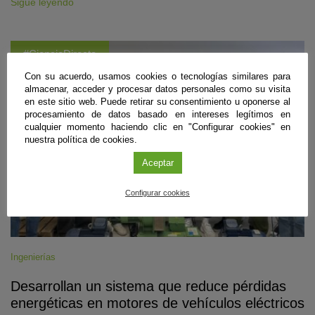
Sigue leyendo
#CienciaDirecta
Con su acuerdo, usamos cookies o tecnologías similares para
almacenar, acceder y procesar datos personales como su visita
en este sitio web. Puede retirar su consentimiento u oponerse al
procesamiento de datos basado en intereses legítimos en
cualquier momento haciendo clic en "Configurar cookies" en
nuestra política de cookies.
Aceptar
Configurar cookies
Ingenierías
Desarrollan un sistema que reduce pérdidas
energéticas en motores de vehículos eléctricos