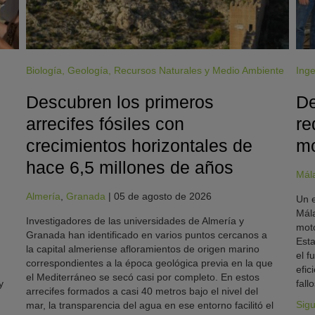
Biología
,
Geología
,
Recursos Naturales y Medio Ambiente
Inge
Descubren los primeros
De
arrecifes fósiles con
re
crecimientos horizontales de
mo
hace 6,5 millones de años
Mál
Almería
,
Granada
|
05 de agosto de 2026
Un e
Mála
Investigadores de las universidades de Almería y
moto
Granada han identificado en varios puntos cercanos a
Esta
la capital almeriense afloramientos de origen marino
el f
correspondientes a la época geológica previa en la que
efic
el Mediterráneo se secó casi por completo. En estos
y
fallo
arrecifes formados a casi 40 metros bajo el nivel del
Sig
mar, la transparencia del agua en ese entorno facilitó el