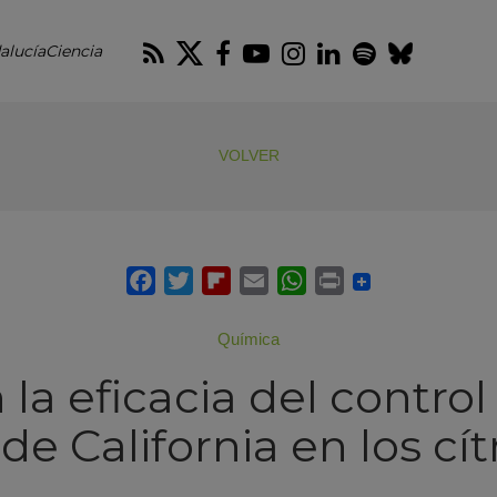
RSS
Twitter
Facebook
Youtube
Instagram
LinkedIn
Spotify
Blues
alucíaCiencia
VOLVER
Química
la eficacia del control
 de California en los cít