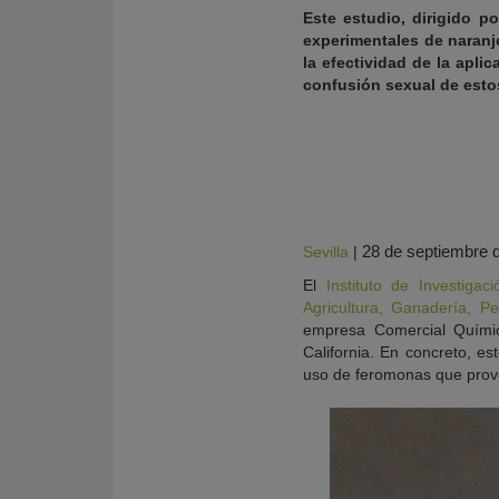
Este estudio, dirigido 
experimentales de naranjo
la efectividad de la apli
confusión sexual de esto
28 de septiembre 
Sevilla
|
El
Instituto de Investiga
Agricultura, Ganadería, P
empresa Comercial Química
KY
California. En concreto, es
uso de feromonas que provo