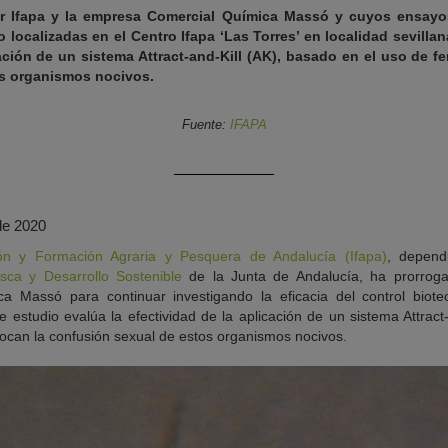
por Ifapa y la empresa Comercial Química Massó y cuyos ensayos
 localizadas en el Centro Ifapa ‘Las Torres’ en localidad sevillan
cación de un sistema Attract-and-Kill (AK), basado en el uso de
s organismos nocivos.
Fuente:
IFAPA
de 2020
ción y Formación Agraria y Pesquera de Andalucía (Ifapa)
, depend
esca y Desarrollo Sostenible
de la Junta de Andalucía, ha prorrog
 Massó para continuar investigando la eficacia del control biotec
te estudio evalúa la efectividad de la aplicación de un sistema Attract
can la confusión sexual de estos organismos nocivos.