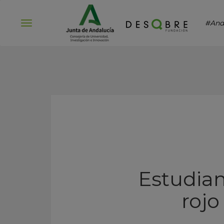
#And
Abrir
menú
Estudian 
rojo