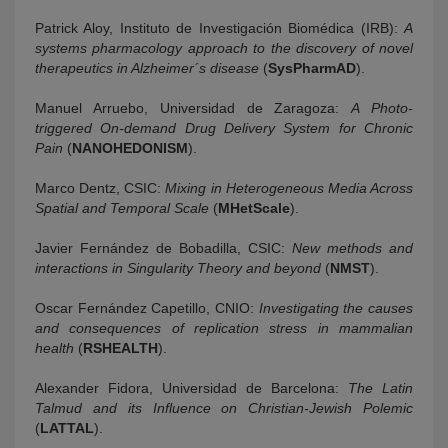
Patrick Aloy, Instituto de Investigación Biomédica (IRB):
A
systems pharmacology approach to the discovery of novel
therapeutics in Alzheimer´s disease
(
SysPharmAD
).
Manuel Arruebo, Universidad de Zaragoza:
A Photo-
triggered On-demand Drug Delivery System for Chronic
Pain
(
NANOHEDONISM
).
Marco Dentz, CSIC:
Mixing in Heterogeneous Media Across
Spatial and Temporal Scale
(
MHetScale
).
Javier Fernández de Bobadilla, CSIC:
New methods and
interactions in Singularity Theory and beyond
(
NMST
).
Oscar Fernández Capetillo, CNIO:
Investigating the causes
and consequences of replication stress in mammalian
health
(
RSHEALTH
).
Alexander Fidora, Universidad de Barcelona:
The Latin
Talmud and its Influence on Christian-Jewish Polemic
(
LATTAL
).