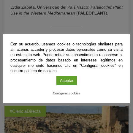
Lydia Zapata, Universidad del País Vasco:
Palaeolithic Plant
Use in the Western Mediterranean
(
PALEOPLANT
).
Con su acuerdo, usamos cookies o tecnologías similares para
almacenar, acceder y procesar datos personales como su visita
en este sitio web. Puede retirar su consentimiento u oponerse al
procesamiento de datos basado en intereses legítimos en
cualquier momento haciendo clic en "Configurar cookies" en
nuestra política de cookies.
Aceptar
ÚLTIMAS PUBLICACIONES
Configurar cookies
#CienciaDirecta