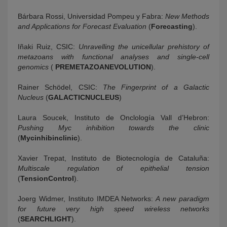
Bárbara Rossi, Universidad Pompeu y Fabra:
New Methods
and Applications for Forecast Evaluation
(
Forecasting
).
Iñaki Ruiz, CSIC:
Unravelling the unicellular prehistory of
metazoans with functional analyses and single-cell
genomics
(
PREMETAZOANEVOLUTION
).
Rainer Schödel, CSIC:
The Fingerprint of a Galactic
Nucleus
(
GALACTICNUCLEUS
)
Laura Soucek, Instituto de Onclología Vall d’Hebron:
Pushing Myc inhibition towards the clinic
(
Mycinhibinclinic
).
Xavier Trepat, Instituto de Biotecnología de Cataluña:
Multiscale regulation of epithelial tension
(
TensionControl
).
Joerg Widmer, Instituto IMDEA Networks:
A new paradigm
for future very high speed wireless networks
(
SEARCHLIGHT
).