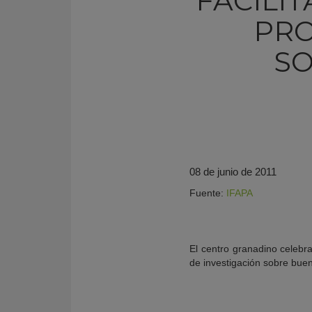
FACILI
PRO
SO
08 de junio de 2011
Fuente:
IFAPA
KY
El centro granadino celebra
de investigación sobre bue