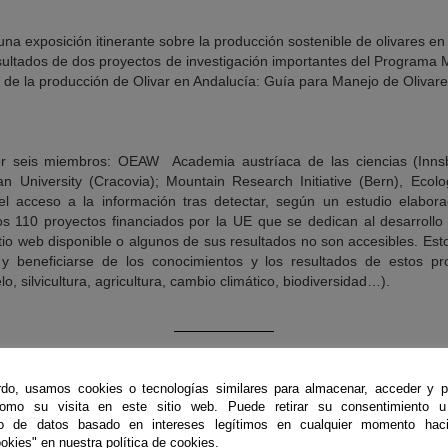
a exposición itinerante sobre la producción sostenible de olivares en á
sultados de dos proyectos de investigación importantes del Programa M
d de la producción de Olivar en Andalucía: Guía para Manejo de Olivar
r seis miembros: OEAW  Academia austríaca de las ciencias (Inns
nian University (Cracovia); Mountain Research Initiative (Bern), Ecol
r el acceso a la información tras detectar, según un estudio elabo
os 110 proyectos financiados por la UE que se dedican al desarrollo
io web disponible o algunos de sus resultados no son accesibles. Esto s
 y beneficiarse de los conocimientos y los resultados de estos p
lo, silvicultura, agricultura, cambio climático, biodiversidad…).
do, usamos cookies o tecnologías similares para almacenar, acceder y p
como su visita en este sitio web. Puede retirar su consentimiento u
to de datos basado en intereses legítimos en cualquier momento haci
okies" en nuestra política de cookies.