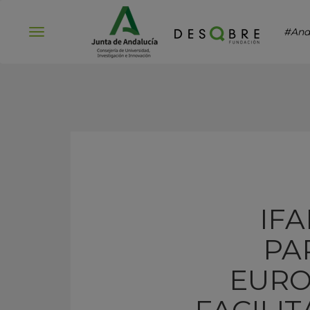
#And
Abrir
menú
IF
PA
EURO