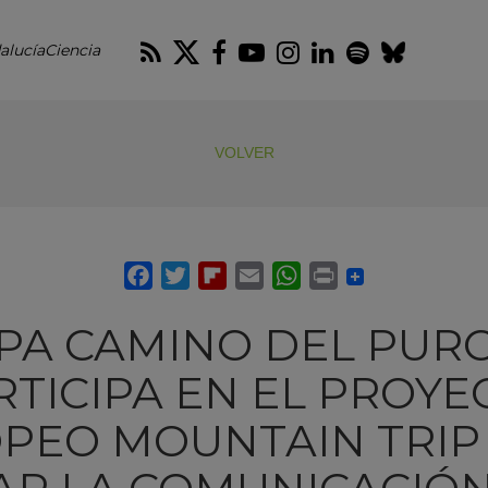
RSS
Twitter
Facebook
Youtube
Instagram
LinkedIn
Spotify
Blues
alucíaCiencia
VOLVER
APA CAMINO DEL PURC
RTICIPA EN EL PROYE
PEO MOUNTAIN TRIP