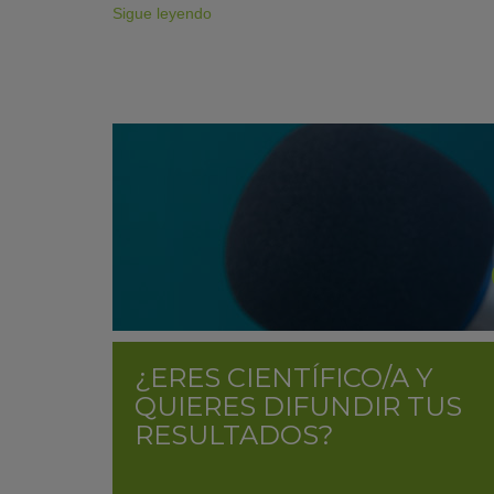
Sigue leyendo
¿ERES CIENTÍFICO/A Y
QUIERES DIFUNDIR TUS
RESULTADOS?