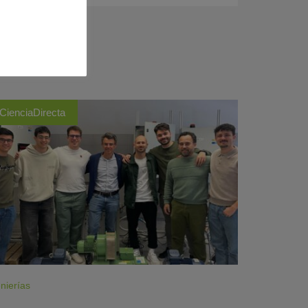
CienciaDirecta
nierías