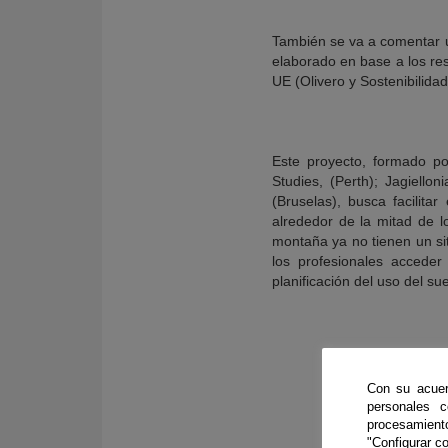
También se va a comentar un
elaborado en base a los re
UE (Olivero y Sostenibilida
Este proyecto, formado po
Studies, (Perth); Jagiello
(Bruselas), busca facilita
alrededor de la mitad de l
montaña ya no tienen un sit
los profesionales acceder
planificación del uso del sue
Con su acuer
personales 
procesamien
"Configurar co