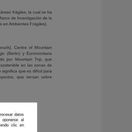
reas frágiles, la cual se ha
arco de Investigación de la
es en Ambientes Frágiles).
bruck), Centre of Mountain
ogic (Berlin) y Euromontana
rado por Mountain Trip, que
 sostenible en las zonas de
ignifica que es difícil para
royectos, que versan sobre
rocesar datos
 oponerse al
endo clic en