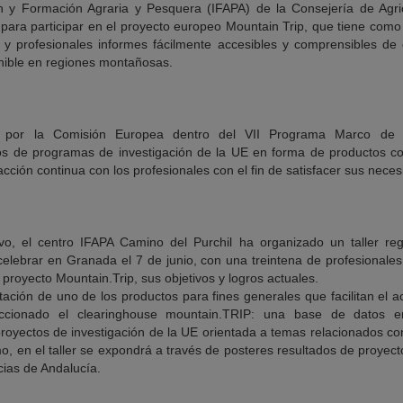
ión y Formación Agraria y Pesquera (IFAPA) de la Consejería de Agri
para participar en el proyecto europeo Mountain Trip, que tiene como 
s y profesionales informes fácilmente accesibles y comprensibles de
tenible en regiones montañosas.
do por la Comisión Europea dentro del VII Programa Marco de In
ados de programas de investigación de la UE en forma de productos c
cción continua con los profesionales con el fin de satisfacer sus nece
vo, el centro IFAPA Camino del Purchil ha organizado un taller reg
lebrar en Granada el 7 de junio, con una treintena de profesionales
royecto Mountain.Trip, sus objetivos y logros actuales.
entación de uno de los productos para fines generales que facilitan el a
eccionado el clearinghouse mountain.TRIP: una base de datos e
royectos de investigación de la UE orientada a temas relacionados con
 en el taller se expondrá a través de posteres resultados de proyect
cias de Andalucía.