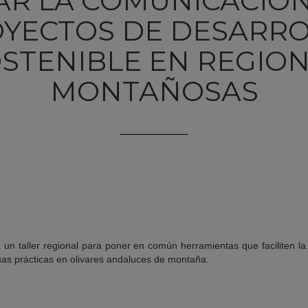
TAR LA COMUNICACIÓN
YECTOS DE DESARR
STENIBLE EN REGIO
MONTAÑOSAS
 un taller regional para poner en común herramientas que faciliten la
nas prácticas en olivares andaluces de montaña.