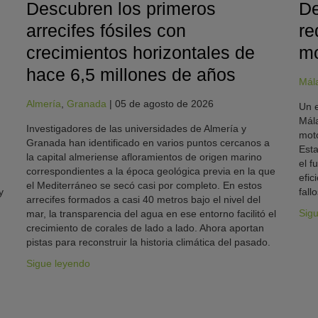
Descubren los primeros
De
arrecifes fósiles con
re
crecimientos horizontales de
mo
hace 6,5 millones de años
Mál
Almería
,
Granada
|
05 de agosto de 2026
Un e
Mála
Investigadores de las universidades de Almería y
moto
Granada han identificado en varios puntos cercanos a
Esta
la capital almeriense afloramientos de origen marino
el f
correspondientes a la época geológica previa en la que
efic
el Mediterráneo se secó casi por completo. En estos
y
fallo
arrecifes formados a casi 40 metros bajo el nivel del
Sig
mar, la transparencia del agua en ese entorno facilitó el
crecimiento de corales de lado a lado. Ahora aportan
pistas para reconstruir la historia climática del pasado.
Sigue leyendo