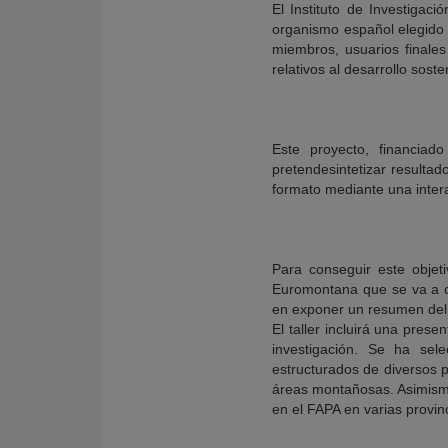
El Instituto de Investigac
organismo español elegido 
miembros, usuarios finale
relativos al desarrollo sos
Este proyecto, financia
pretendesintetizar result
formato mediante una intera
Para conseguir este objeti
Euromontana que se va a ce
en exponer un resumen del p
El taller incluirá una pres
investigación. Se ha sel
estructurados de diversos p
áreas montañosas. Asimismo,
en el FAPA en varias provin