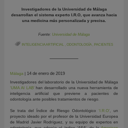
Investigadores de la Universidad de Málaga
desarrollan el sistema experto I.R.O, que avanza hacia
una medicina más personalizada y precisa.
Fuente:
Universidad de Málaga
INTELIGENCIA ARTIFICIAL
,
ODONTOLOGÍA
,
PACIENTES
KY
14 de enero de 2019
Málaga
|
Investigadores del laboratorio de la Universidad de Málaga
‘UMA AI LAB’
han desarrollado una nueva herramienta de
inteligencia artificial que previene a pacientes de
odontología ante posibles tratamientos de riesgo.
Se trata del Índice de Riesgo Odontológico
‘I.R.O’
, un
proyecto ideado por el profesor de la Universidad Europea
de Madrid Javier Rodríguez, y su equipo de expertos en
odontología, que adecúa el índice ‘ASA’, de la
American