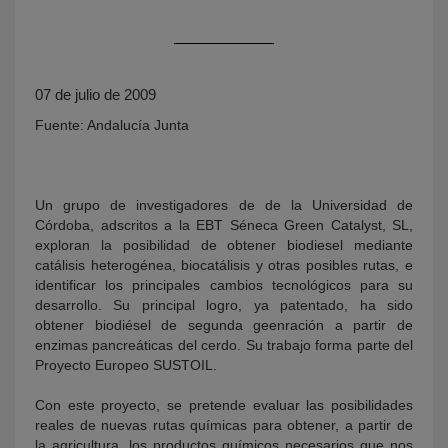
07 de julio de 2009
Fuente: Andalucía Junta
Un grupo de investigadores de de la Universidad de
KY
Córdoba, adscritos a la EBT Séneca Green Catalyst, SL,
exploran la posibilidad de obtener biodiesel mediante
catálisis heterogénea, biocatálisis y otras posibles rutas, e
identificar los principales cambios tecnológicos para su
desarrollo. Su principal logro, ya patentado, ha sido
obtener biodiésel de segunda geenración a partir de
enzimas pancreáticas del cerdo. Su trabajo forma parte del
Proyecto Europeo SUSTOIL.
Con este proyecto, se pretende evaluar las posibilidades
reales de nuevas rutas químicas para obtener, a partir de
la agricultura, los productos químicos necesarios que nos