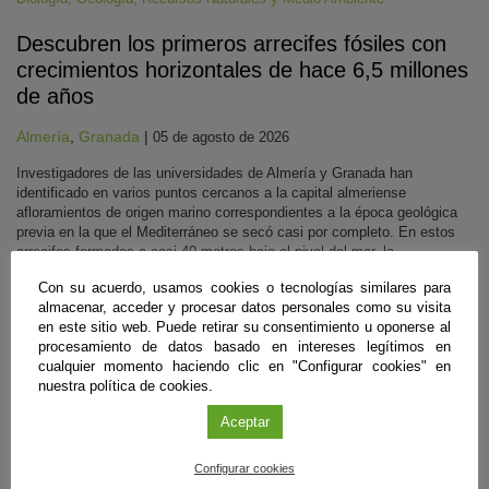
Descubren los primeros arrecifes fósiles con
crecimientos horizontales de hace 6,5 millones
de años
Almería
,
Granada
|
05 de agosto de 2026
Investigadores de las universidades de Almería y Granada han
identificado en varios puntos cercanos a la capital almeriense
afloramientos de origen marino correspondientes a la época geológica
previa en la que el Mediterráneo se secó casi por completo. En estos
arrecifes formados a casi 40 metros bajo el nivel del mar, la
transparencia del agua en ese entorno facilitó el crecimiento de corales
Con su acuerdo, usamos cookies o tecnologías similares para
de lado a lado. Ahora aportan pistas para reconstruir la historia climática
almacenar, acceder y procesar datos personales como su visita
del pasado.
en este sitio web. Puede retirar su consentimiento u oponerse al
Sigue leyendo
procesamiento de datos basado en intereses legítimos en
cualquier momento haciendo clic en "Configurar cookies" en
nuestra política de cookies.
#CienciaDirecta
Aceptar
Configurar cookies