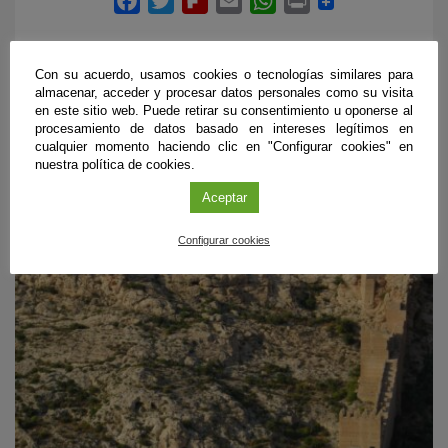
Con su acuerdo, usamos cookies o tecnologías similares para
almacenar, acceder y procesar datos personales como su visita
en este sitio web. Puede retirar su consentimiento u oponerse al
procesamiento de datos basado en intereses legítimos en
ÚLTIMAS PUBLICACIONES
cualquier momento haciendo clic en "Configurar cookies" en
nuestra política de cookies.
Aceptar
#CienciaDirecta
Configurar cookies