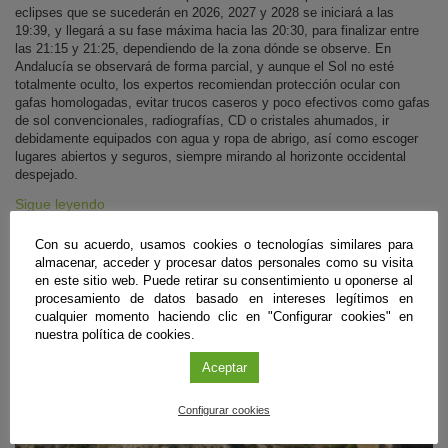
eclipses que se sucederán en 2026, 2027 y 2028 se iniciará a las
19:39, y llegará a su fase máxima hacia las 20:30, para finalizar entre
las 21:15 y 21:25, dependiendo de la zona dónde se observe. En
Andalucía se observará de forma parcial, y aunque el Sol no esté
totalmente oculto, los expertos recomiendan protección ocular con
gafas homologadas, evitar trucos caseros y poco efectivos como gafas
de sol convencionales, radiografías, CD o cristales ahumados, ir
debidamente equipados con agua y ropa de abrigo, así como escoger
lugares abiertos y seguros, siempre mirando al horizonte occidental
despejado.
Sigue leyendo
Con su acuerdo, usamos cookies o tecnologías similares para
almacenar, acceder y procesar datos personales como su visita
#CienciaDirecta
en este sitio web. Puede retirar su consentimiento u oponerse al
procesamiento de datos basado en intereses legítimos en
cualquier momento haciendo clic en "Configurar cookies" en
nuestra política de cookies.
Aceptar
Configurar cookies