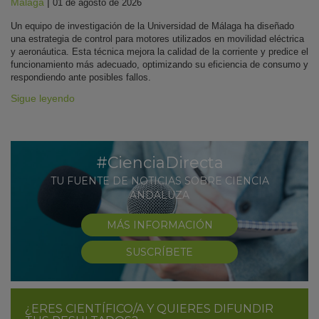
Málaga
|
01 de agosto de 2026
Un equipo de investigación de la Universidad de Málaga ha diseñado
una estrategia de control para motores utilizados en movilidad eléctrica
y aeronáutica. Esta técnica mejora la calidad de la corriente y predice el
funcionamiento más adecuado, optimizando su eficiencia de consumo y
respondiendo ante posibles fallos.
Sigue leyendo
#CienciaDirecta
TU FUENTE DE NOTICIAS SOBRE CIENCIA
ANDALUZA
MÁS INFORMACIÓN
SUSCRÍBETE
¿ERES CIENTÍFICO/A Y QUIERES DIFUNDIR