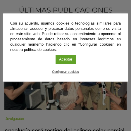
ÚLTIMAS PUBLICACIONES
Con su acuerdo, usamos cookies o tecnologías similares para
almacenar, acceder y procesar datos personales como su visita
en este sitio web. Puede retirar su consentimiento u oponerse al
#CienciaDirecta
procesamiento de datos basado en intereses legítimos en
cualquier momento haciendo clic en "Configurar cookies" en
nuestra política de cookies.
Aceptar
Configurar cookies
Divulgación
Andalucía será testigo del eclipse solar parcial