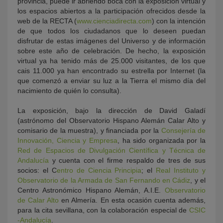
provincia, puede ir abriendo boca con la exposición virtual y
los espacios abiertos a la participación ofrecidos desde la
web de la RECTA (
www.cienciadirecta.com
) con la intención
de que todos los ciudadanos que lo deseen puedan
disfrutar de estas imágenes del Universo y de información
sobre este año de celebración. De hecho, la exposición
virtual ya ha tenido más de 25.000 visitantes, de los que
cais 11.000 ya han encontrado su estrella por Internet (la
que comenzó a enviar su luz a la Tierra el mismo día del
nacimiento de quién lo consulta).
La exposición, bajo la dirección de David Galadí
(astrónomo del Observatorio Hispano Alemán Calar Alto y
comisario de la muestra), y financiada por la
Consejería de
Innovación, Ciencia y Empresa
, ha sido organizada por la
Red de Espacios de Divulgación Científica y Técnica de
Andalucía
y cuenta con el firme respaldo de tres de sus
socios: el C
entro de Ciencia Principia
; el
Real Instituto y
Observatorio de la Armada de San Fernando en Cádiz
, y el
Centro Astronómico Hispano Alemán, A.I.E.
Observatorio
de Calar Alto
en Almería. En esta ocasión cuenta además,
para la cita sevillana, con la colaboración especial de
CSIC
-Andalucía
.