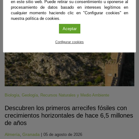
en este sitio web. Puede retirar su consentimiento u oponerse al
#CienciaDirecta
procesamiento de datos basado en intereses legítimos en
cualquier momento haciendo clic en "Configurar cookies" en
nuestra política de cookies.
Aceptar
Configurar cookies
Biología
,
Geología
,
Recursos Naturales y Medio Ambiente
Descubren los primeros arrecifes fósiles con
crecimientos horizontales de hace 6,5 millones
de años
Almería
,
Granada
|
05 de agosto de 2026