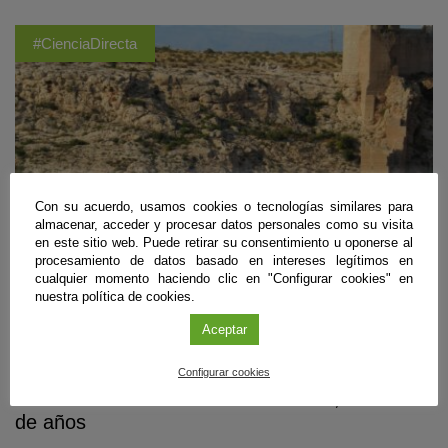
#CienciaDirecta
Con su acuerdo, usamos cookies o tecnologías similares para
almacenar, acceder y procesar datos personales como su visita
en este sitio web. Puede retirar su consentimiento u oponerse al
procesamiento de datos basado en intereses legítimos en
cualquier momento haciendo clic en "Configurar cookies" en
nuestra política de cookies.
Aceptar
Biología
,
Geología
,
Recursos Naturales y Medio Ambiente
Descubren los primeros arrecifes fósiles con
Configurar cookies
crecimientos horizontales de hace 6,5 millones
de años