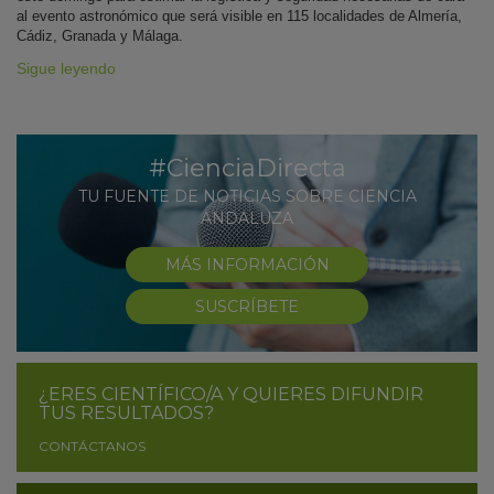
al evento astronómico que será visible en 115 localidades de Almería,
Cádiz, Granada y Málaga.
Sigue leyendo
#CienciaDirecta
TU FUENTE DE NOTICIAS SOBRE CIENCIA
ANDALUZA
MÁS INFORMACIÓN
SUSCRÍBETE
¿ERES CIENTÍFICO/A Y QUIERES DIFUNDIR
TUS RESULTADOS?
CONTÁCTANOS