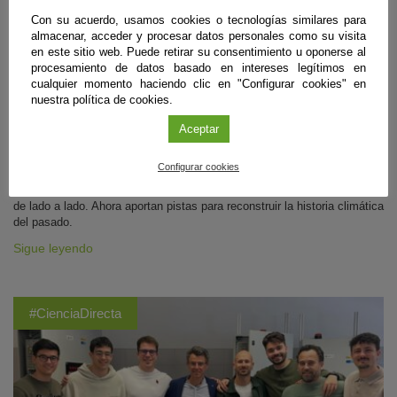
Descubren los primeros arrecifes fósiles con
Con su acuerdo, usamos cookies o tecnologías similares para
crecimientos horizontales de hace 6,5 millones
almacenar, acceder y procesar datos personales como su visita
de años
en este sitio web. Puede retirar su consentimiento u oponerse al
procesamiento de datos basado en intereses legítimos en
Almería
,
Granada
|
05 de agosto de 2026
cualquier momento haciendo clic en "Configurar cookies" en
nuestra política de cookies.
Investigadores de las universidades de Almería y Granada han
identificado en varios puntos cercanos a la capital almeriense
Aceptar
afloramientos de origen marino correspondientes a la época geológica
previa en la que el Mediterráneo se secó casi por completo. En estos
Configurar cookies
arrecifes formados a casi 40 metros bajo el nivel del mar, la
transparencia del agua en ese entorno facilitó el crecimiento de corales
de lado a lado. Ahora aportan pistas para reconstruir la historia climática
del pasado.
Sigue leyendo
#CienciaDirecta