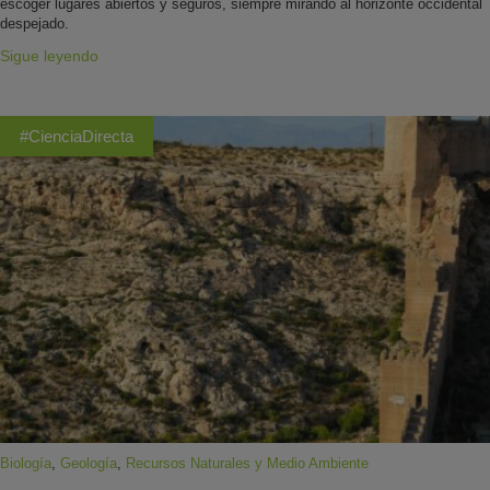
escoger lugares abiertos y seguros, siempre mirando al horizonte occidental
despejado.
Sigue leyendo
#CienciaDirecta
Biología
,
Geología
,
Recursos Naturales y Medio Ambiente