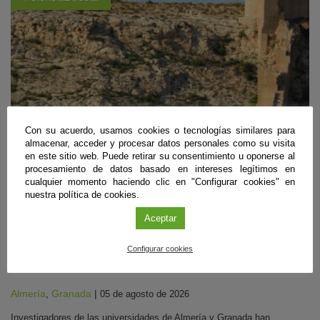
Con su acuerdo, usamos cookies o tecnologías similares para
almacenar, acceder y procesar datos personales como su visita
en este sitio web. Puede retirar su consentimiento u oponerse al
procesamiento de datos basado en intereses legítimos en
cualquier momento haciendo clic en "Configurar cookies" en
nuestra política de cookies.
Biología
,
Geología
,
Recursos Naturales y Medio Ambiente
Aceptar
Descubren los primeros arrecifes fósiles con
crecimientos horizontales de hace 6,5 millones
Configurar cookies
de años
Almería
,
Granada
|
05 de agosto de 2026
Investigadores de las universidades de Almería y Granada han