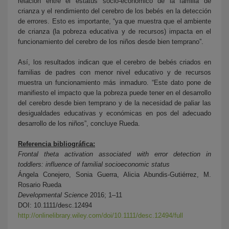
relación entre el estatus socio-económico de la familia de
crianza y el rendimiento del cerebro de los bebés en la detección
de errores. Esto es importante, “ya que muestra que el ambiente
de crianza (la pobreza educativa y de recursos) impacta en el
funcionamiento del cerebro de los niños desde bien temprano”.
Así, los resultados indican que el cerebro de bebés criados en
familias de padres con menor nivel educativo y de recursos
muestra un funcionamiento más inmaduro. “Este dato pone de
manifiesto el impacto que la pobreza puede tener en el desarrollo
del cerebro desde bien temprano y de la necesidad de paliar las
desigualdades educativas y económicas en pos del adecuado
desarrollo de los niños”, concluye Rueda.
Referencia bibliográfica:
Frontal theta activation associated with error detection in
toddlers: influence of familial socioeconomic status
Ángela Conejero, Sonia Guerra, Alicia Abundis-Gutiérrez, M.
Rosario Rueda
Developmental Science
2016; 1–11
DOI: 10.1111/desc.12494
http://onlinelibrary.wiley.com/doi/10.1111/desc.12494/full