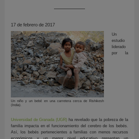
17 de febrero de 2017
Un
estudio
liderado
por la
KY
Un niño y un bebé en una carretera cerca de Rishikesh
(India).
Universidad de Granada (UGR)
ha revelado que la pobreza de la
familia impacta en el funcionamiento del cerebro de los bebés.
Así, los bebés pertenecientes a familias con menos recursos
económicos y un menor nivel educativo presentan un