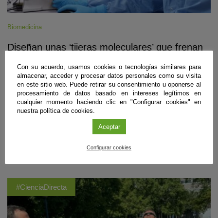
Biomedicina
Diseñan unas ‘tijeras moleculares’ que frenan
la infección del VIH en células de laboratorio
Con su acuerdo, usamos cookies o tecnologías similares para
almacenar, acceder y procesar datos personales como su visita
Granada
|
09 de agosto de 2026
en este sitio web. Puede retirar su consentimiento u oponerse al
procesamiento de datos basado en intereses legítimos en
Un equipo internacional del que forma parte el Instituto de Parasitología
cualquier momento haciendo clic en "Configurar cookies" en
y Biomedicina ‘López-Neyra’ (IPBLN-CSIC) ha empleado edición
nuestra política de cookies.
genética para eliminar gran parte del ADN infeccioso en hasta el 97%
de células intervenidas en laboratorio. El estudio, aún en fase pre-
Aceptar
clínica, muestra que los cortes deben realizarse casi a la vez para
impedir que el virus conserve un genoma funcional.
Configurar cookies
Sigue leyendo
#CienciaDirecta