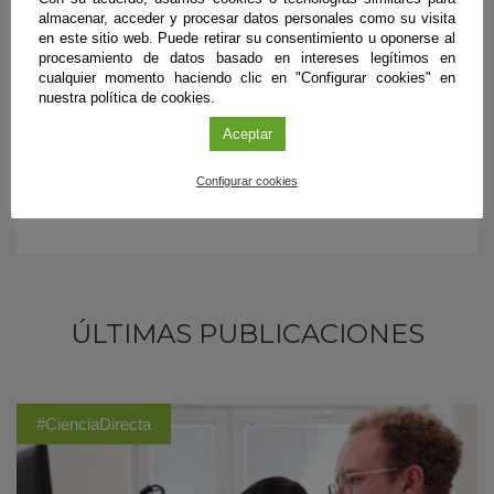
través de la tecnología y redes sociales en jóvenes de
almacenar, acceder y procesar datos personales como su visita
Extremadura”. Programa de Ciencias Sociales. Universidad
en este sitio web. Puede retirar su consentimiento u oponerse al
procesamiento de datos basado en intereses legítimos en
de Granada.
cualquier momento haciendo clic en "Configurar cookies" en
nuestra política de cookies.
Aceptar
Configurar cookies
ÚLTIMAS PUBLICACIONES
#CienciaDirecta