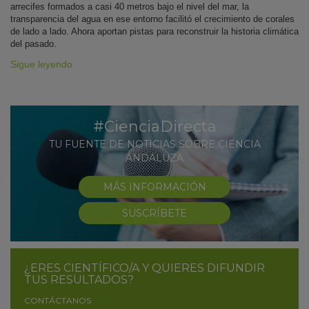
arrecifes formados a casi 40 metros bajo el nivel del mar, la
transparencia del agua en ese entorno facilitó el crecimiento de corales
de lado a lado. Ahora aportan pistas para reconstruir la historia climática
del pasado.
Sigue leyendo
#CienciaDirecta
TU FUENTE DE NOTICIAS SOBRE CIENCIA
ANDALUZA
MÁS INFORMACIÓN
SUSCRÍBETE
¿ERES CIENTÍFICO/A Y QUIERES DIFUNDIR
TUS RESULTADOS?
CONTÁCTANOS