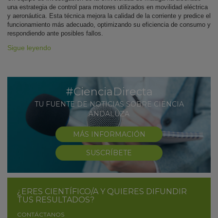
una estrategia de control para motores utilizados en movilidad eléctrica
y aeronáutica. Esta técnica mejora la calidad de la corriente y predice el
funcionamiento más adecuado, optimizando su eficiencia de consumo y
respondiendo ante posibles fallos.
Sigue leyendo
#CienciaDirecta
TU FUENTE DE NOTICIAS SOBRE CIENCIA
ANDALUZA
MÁS INFORMACIÓN
SUSCRÍBETE
¿ERES CIENTÍFICO/A Y QUIERES DIFUNDIR
TUS RESULTADOS?
CONTÁCTANOS