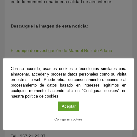
en todo momento una buena calidad de aire interior.
Descargue la imagen de esta noticia:
El equipo de investigación de Manuel Ruiz de Adana
Con su acuerdo, usamos cookies o tecnologías similares para
almacenar, acceder y procesar datos personales como su visita
Más información:
en este sitio web. Puede retirar su consentimiento u oponerse al
procesamiento de datos basado en intereses legítimos en
cualquier momento haciendo clic en "Configurar cookies" en
nuestra política de cookies.
Manuel Ruiz de Adana
Aceptar
Departamento de Máquinas y motores térmicos
Configurar cookies
Universidad de Córdoba
Tel.: 957 21 22 37