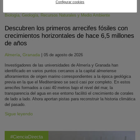
Configurar cookies
Biología
,
Geología
,
Recursos Naturales y Medio Ambiente
Descubren los primeros arrecifes fósiles con
crecimientos horizontales de hace 6,5 millones
de años
Almería
,
Granada
|
05 de agosto de 2026
Investigadores de las universidades de Almería y Granada han
identificado en varios puntos cercanos a la capital almeriense
afloramientos de origen marino correspondientes a la época geológica
previa en la que el Mediterráneo se secó casi por completo. En estos
arrecifes formados a casi 40 metros bajo el nivel del mar, la
transparencia del agua en ese entorno facilitó el crecimiento de corales
de lado a lado. Ahora aportan pistas para reconstruir la historia climática
del pasado.
Sigue leyendo
#CienciaDirecta