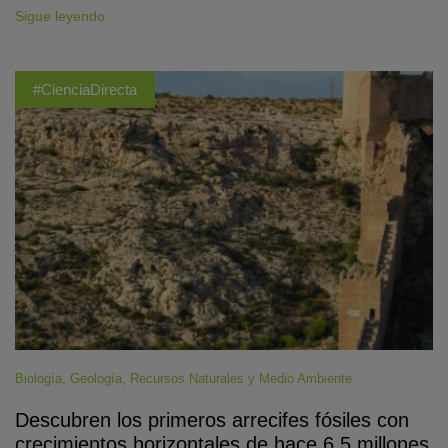
Sigue leyendo
#CienciaDirecta
Biología
,
Geología
,
Recursos Naturales y Medio Ambiente
Descubren los primeros arrecifes fósiles con
crecimientos horizontales de hace 6,5 millones