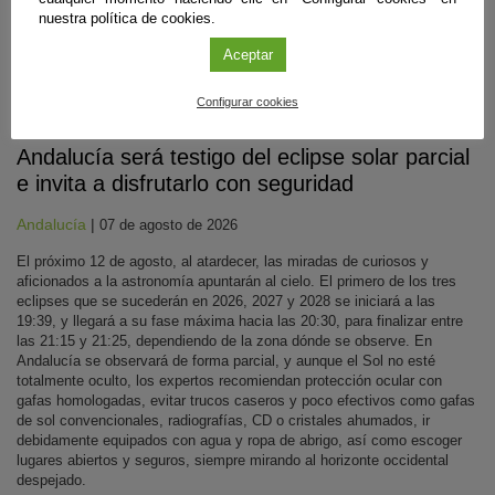
nuestra política de cookies.
Aceptar
Configurar cookies
Divulgación
Andalucía será testigo del eclipse solar parcial
e invita a disfrutarlo con seguridad
Andalucía
|
07 de agosto de 2026
El próximo 12 de agosto, al atardecer, las miradas de curiosos y
aficionados a la astronomía apuntarán al cielo. El primero de los tres
eclipses que se sucederán en 2026, 2027 y 2028 se iniciará a las
19:39, y llegará a su fase máxima hacia las 20:30, para finalizar entre
las 21:15 y 21:25, dependiendo de la zona dónde se observe. En
Andalucía se observará de forma parcial, y aunque el Sol no esté
totalmente oculto, los expertos recomiendan protección ocular con
gafas homologadas, evitar trucos caseros y poco efectivos como gafas
de sol convencionales, radiografías, CD o cristales ahumados, ir
debidamente equipados con agua y ropa de abrigo, así como escoger
lugares abiertos y seguros, siempre mirando al horizonte occidental
despejado.