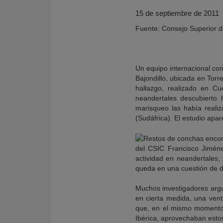
15 de septiembre de 2011
Fuente: Consejo Superior de
Un equipo internacional con
Bajondillo, ubicada en Torr
hallazgo, realizado en C
neandertales descubierto 
marisqueo las había reali
(Sudáfrica). El estudio apa
KY
del CSIC Francisco Jiméne
actividad en neandertales
queda en una cuestión de da
Muchos investigadores ar
en cierta medida, una vent
que, en el mismo momento
Ibérica, aprovechaban estos