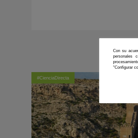
Con su acuer
personales 
procesamien
"Configurar co
#CienciaDirecta