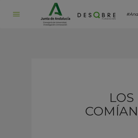
#And
Abrir
menú
LOS
COMÍAN