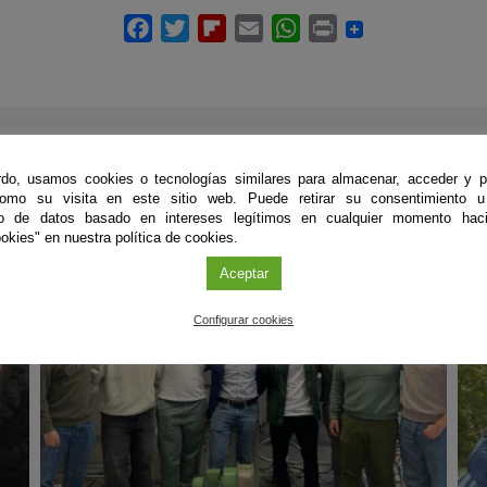
ÚLTIMAS PUBLICACIONES
do, usamos cookies o tecnologías similares para almacenar, acceder y p
como su visita en este sitio web. Puede retirar su consentimiento u
to de datos basado en intereses legítimos en cualquier momento haci
okies" en nuestra política de cookies.
Aceptar
#CienciaDirecta
#
Configurar cookies