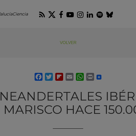
RSS
Twitter
Facebook
Youtube
Instagram
LinkedIn
Spotify
Blues
alucíaCiencia
VOLVER
 NEANDERTALES IBÉR
 MARISCO HACE 150.0