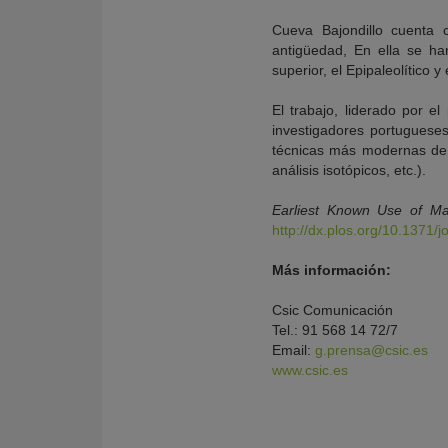
Cueva Bajondillo cuenta 
antigüedad, En ella se ha
superior, el Epipaleolítico y 
El trabajo, liderado por e
investigadores portugueses
técnicas más modernas de an
análisis isotópicos, etc.).
Earliest Known Use of Ma
http://dx.plos.org/10.1371/
Más información:
Csic Comunicación
Tel.: 91 568 14 72/7
Email:
g.prensa@csic.es
www.csic.es