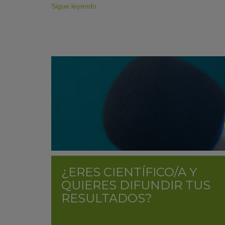
Sigue leyendo
¿ERES CIENTÍFICO/A Y
QUIERES DIFUNDIR TUS
RESULTADOS?