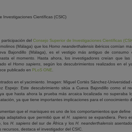
 Investigaciones Científicas (CSIC)
 participación del
Consejo Superior de Investigaciones Científicas (CS
emolinos (Málaga) que los
Homo neanderthalensis
ibéricos comían mar
ueva Bajondillo (Málaga), es el vestigio más antiguo de consumo
hasta el momento. Hasta ahora, los investigadores creían que las
zado el
Homo sapiens
, según los descubrimientos realizados en el y
rece publicado en
PLoS ONE
.
z Espejo: Este descubrimiento sitúa a Cueva Bajondillo como el re
, ya que hasta ahora la prueba más arcaica localizada no superaba l
tación, ya que tiene importantes implicaciones para el conocimiento d
gumentan que el marisqueo es uno de los comportamientos que define
aja adaptativa que permitió que el
H. sapiens
se expandiera. Pero es
, los
H. sapiens
del sur de África y los
H. neanderthalensis
asentados
 recursos, destaca el investigador del CSIC.