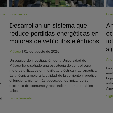
ente
Ingenierías
Divu
Desarrollan un sistema que
An
reduce pérdidas energéticas en
ec
motores de vehículos eléctricos
to
si
Málaga
|
01 de agosto de 2026
And
Un equipo de investigación de la Universidad de
Málaga ha diseñado una estrategia de control para
La c
motores utilizados en movilidad eléctrica y aeronáutica.
eval
Esta técnica mejora la calidad de la corriente y predice
logí
el funcionamiento más adecuado, optimizando su
e
astr
eficiencia de consumo y respondiendo ante posibles
Alme
fallos.
Sig
Sigue leyendo
l