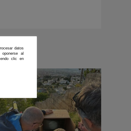
rocesar datos
 oponerse al
endo clic en
CienciaDirecta