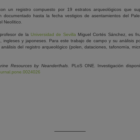
con un registro compuesto por 19 estratos arqueológicos que s
n documentado hasta la fecha vestigios de asentamientos del Paleolí
el Neolítico.
l profesor de la
Universidad de Sevilla
Miguel Cortés Sánchez, es fru
, ingleses y japoneses. Para este trabajo de campo y su análisis pos
álisis del registro arqueológico (polen, dataciones, tafonomía, micr
rine Resources by Neanderthals
. PLoS ONE. Investigación disponi
journal.pone.0024026