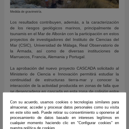
Medida de gravimetría.
Los resultados contribuyen, además, a la caracterización
de los riesgos geológicos marinos, principalmente de
tsunamis en el Mar de Alborán con la participación en estos
proyectos de investigadores del Instituto de Ciencias del
Mar (CSIC), Universidad de Málaga, Real Observatorio de
la Armada, así como de diversas instituciones de
Marruecos, Francia, Alemania y Portugal.
La aprobación del nuevo proyecto CASCADA solicitado al
Ministerio de Ciencia e Innovación permitirá estudiar la
continuidad de estructuras tierra-mar y conocer la
interacción de la actividad producida en zonas de falla que
se desencadena en cascada en esta zona de colisión entre
Eurasia y África.
Con su acuerdo, usamos cookies o tecnologías similares para
almacenar, acceder y procesar datos personales como su visita
en este sitio web. Puede retirar su consentimiento u oponerse al
procesamiento de datos basado en intereses legítimos en
cualquier momento haciendo clic en "Configurar cookies" en
nuestra política de cookies.