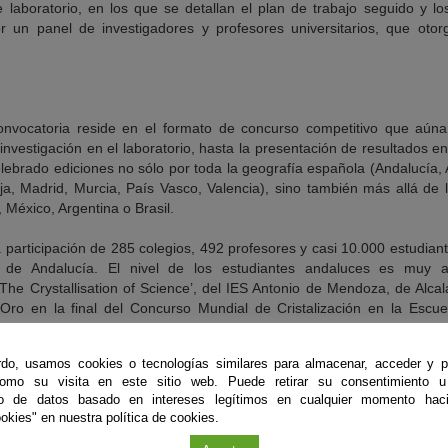
e laboratorio, en los que se detallan el plan de trabajo seguido y lo
r un panel de investigadores y profesores universitarios, que oto
convocatoria reside en el formato de concurso competitivo que aúna 
investigación en el laboratorio, hasta la presentación de resultados en
lebrado ediciones no sólo por toda la geografía española (Andalucía, 
ja, Madrid, Murcia, País Vasco, Valencia), sino también más allá de l
México, Argentina o Brasil.
 participación de 285 colegios, 492 profesores y casi 10.000 estudia
ón de Andalucía. El nivel de los estudiantes andaluces es muy 
The Crystallisation of Science’, del IES Antonio de Mendoza, de Alca
Oro en la final del Concurso Mundial de Cristalización en la Escu
grafía (IUCr), concedidas por un jurado internacional formado por 
do, usamos cookies o tecnologías similares para almacenar, acceder y p
como su visita en este sitio web. Puede retirar su consentimiento u
ncipalmente a estudiantes y profesores de ESO y Bachillerato entre 
to de datos basado en intereses legítimos en cualquier momento haci
realización de proyectos de investigación relacionados con la cristaliz
okies" en nuestra política de cookies.
stigador de los estudiantes al mismo tiempo que aprenden a comportarse