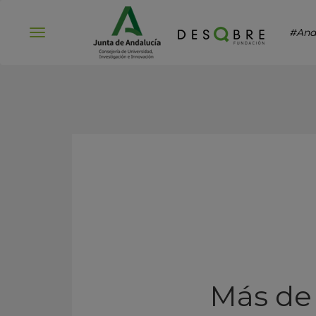
#And
Abrir
menú
Más de 