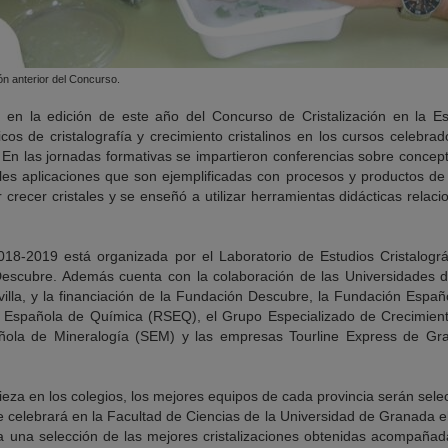
ión anterior del Concurso.
te en la edición de este año del Concurso de Cristalización en la E
os de cristalografía y crecimiento cristalinos en los cursos celebrad
En las jornadas formativas se impartieron conferencias sobre concept
iples aplicaciones que son ejemplificadas con procesos y productos de l
crecer cristales y se enseñó a utilizar herramientas didácticas rela
018-2019 está organizada por el Laboratorio de Estudios Cristalográ
escubre. Además cuenta con la colaboración de las Universidades d
illa, y la financiación de la Fundación Descubre, la Fundación Españ
Española de Química (RSEQ), el Grupo Especializado de Crecimiento 
ñola de Mineralogía (SEM) y las empresas Tourline Express de Gra
eza en los colegios, los mejores equipos de cada provincia serán sele
se celebrará en la Facultad de Ciencias de la Universidad de Granada 
a una selección de las mejores cristalizaciones obtenidas acompaña