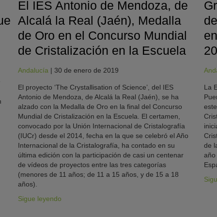
El IES Antonio de Mendoza, de
Gr
ue
Alcalá la Real (Jaén), Medalla
de
de Oro en el Concurso Mundial
en
de Cristalización en la Escuela
2
Andalucía
|
30 de enero de 2019
And
9
El proyecto ‘The Crystallisation of Science’, del IES
La E
Antonio de Mendoza, de Alcalá la Real (Jaén), se ha
Pue
n
alzado con la Medalla de Oro en la final del Concurso
este
Mundial de Cristalización en la Escuela. El certamen,
Cris
convocado por la Unión Internacional de Cristalografía
inic
(IUCr) desde el 2014, fecha en la que se celebró el Año
Cris
Internacional de la Cristalografía, ha contado en su
de l
última edición con la participación de casi un centenar
año 
de vídeos de proyectos entre las tres categorías
Espa
(menores de 11 años; de 11 a 15 años, y de 15 a 18
Sig
años).
Sigue leyendo