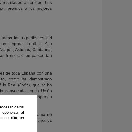
s resultados obtenidos. Los
rgan premios a los mejores
todos los ingredientes del
 un congreso científico. A lo
Aragón, Asturias, Cantabria,
as fronteras, en países tan
ntes de toda España con una
alto, como ha demostrado
lá la Real (Jaén), que se ha
ela convocado por la Unión
reconocidos cristalógrafos
rocesar datos
 oponerse al
12 y 17 años de la rama de
endo clic en
ación, cuya idea principal es
 como científicos.