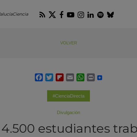
RSS
Twitter
Facebook
Youtube
Instagram
LinkedIn
Spotify
Blues
alucíaCiencia
VOLVER
#CienciaDirecta
Divulgación
4.500 estudiantes tra