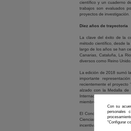
científico y un cuaderno d
trabajos son evaluados po
proyectos de investigación.
Diez años de trayectoria
La clave del éxito de la 
método científico, desde la 
largo de los años se han ce
Canarias, Cataluña, La Rio
diversos como Reino Unido, 
La edición de 2018 sumó la
importante representaci
recientemente el proyecto ‘
alzado con la Medalla de 
Internacional de Cristalo
miembros de la IUCr.
Con su acuer
personales 
El Concurso, dirigido pri
procesamien
Ciencias, está basado en la 
"Configurar co
incentivar el espíritu inve