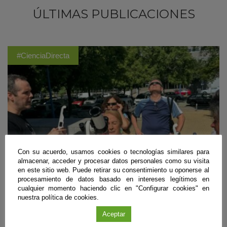
ÚLTIMAS PUBLICACIONES
#CienciaDirecta
Con su acuerdo, usamos cookies o tecnologías similares para
almacenar, acceder y procesar datos personales como su visita
en este sitio web. Puede retirar su consentimiento u oponerse al
procesamiento de datos basado en intereses legítimos en
cualquier momento haciendo clic en "Configurar cookies" en
nuestra política de cookies.
Divulgación
Aceptar
Andalucía será testigo del eclipse solar parcial