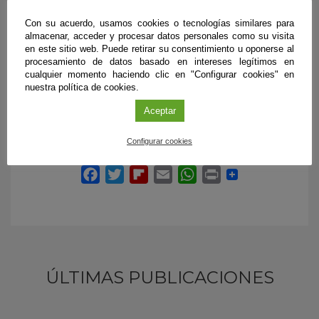
Francisco Herrera
Con su acuerdo, usamos cookies o tecnologías similares para
almacenar, acceder y procesar datos personales como su visita
Dpto. de Ciencias de la Computación e Inteligencia Artificial
en este sitio web. Puede retirar su consentimiento u oponerse al
procesamiento de datos basado en intereses legítimos en
Universidad de Granada
cualquier momento haciendo clic en "Configurar cookies" en
nuestra política de cookies.
Correo e-:
herrera@decsai.ugr.es
Aceptar
Configurar cookies
ÚLTIMAS PUBLICACIONES