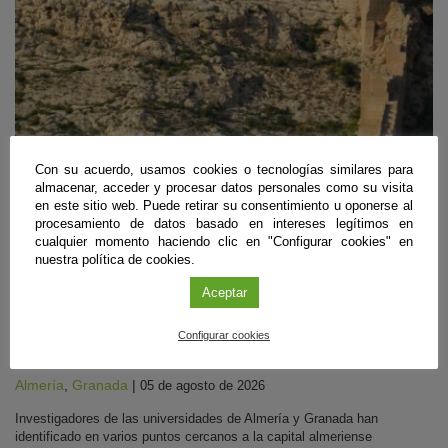
Con su acuerdo, usamos cookies o tecnologías similares para
almacenar, acceder y procesar datos personales como su visita
en este sitio web. Puede retirar su consentimiento u oponerse al
procesamiento de datos basado en intereses legítimos en
cualquier momento haciendo clic en "Configurar cookies" en
Biología
,
Geología
,
Recursos Naturales y Medio Ambiente
nuestra política de cookies.
Aceptar
Descubren los primeros arrecifes fósiles con
crecimientos horizontales de hace 6,5 millones
Configurar cookies
de años
Almería
,
Granada
|
05 de agosto de 2026
Investigadores de las universidades de Almería y Granada han
identificado en varios puntos cercanos a la capital almeriense