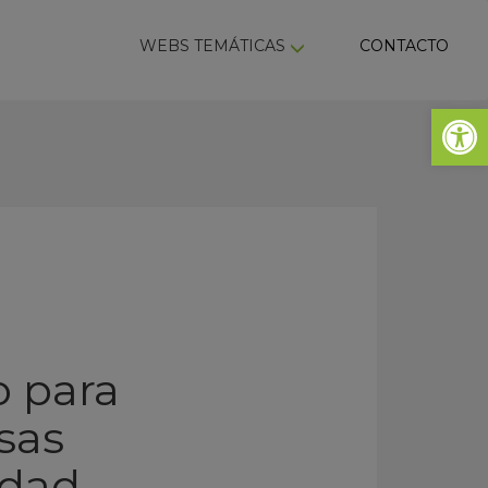
ky
WEBS TEMÁTICAS
CONTACTO
Abrir 
 para
asas
idad