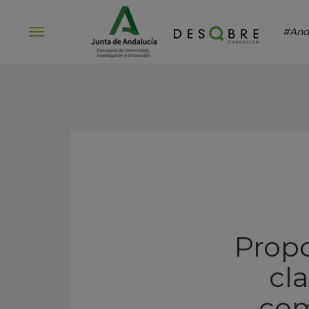
#And
Abrir
menú
Prop
cla
com