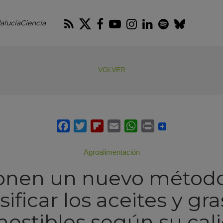
RSS
Twitter
Facebook
Youtube
Instagram
LinkedIn
Spotify
Blues
alucíaCiencia
VOLVER
Agroalimentación
onen un nuevo método
sificar los aceites y gr
estibles según su cal