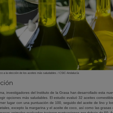
fico a la elección de los aceites más saludables. / CSIC-Andalucía
ación
a, investigadores del Instituto de la Grasa han desarrollado esta nueva
egir opciones más saludables. El estudio evaluó 32 aceites comestible
imer lugar con una puntuación de 100, seguido del aceite de lino y los
getales, excepto la margarina y el aceite de coco, así como las grasas 
 grasas animales evaluadas tuvieron puntuaciones por debajo de 50. 