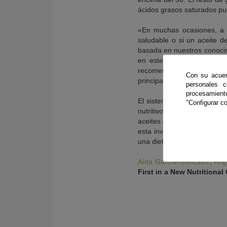
ácidos grasos saturados pued
«En muchas ocasiones, a lo
saludable o si un aceite 
basada en nuestros conocim
en este estudio, esperamo
recomendaciones dietéticas 
Con su acuer
principal del estudio
Javier
personales 
procesamien
El sistema de clasificación
"Configurar co
nutritivos para los consum
aceites de alta calidad pa
esta investigación fomente
una dieta equilibrada.
Aída García-González
,
Ang
First in a New Nutritional