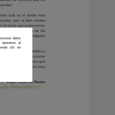
 aceites.
untan cuál es el aceite más
uesta, que, si bien estaba
Con el score que proponemos
os empleado son los de las
les», indica el investigador
rocesar datos
 oponerse al
endo clic en
es de alimentos saludables y
ta valiosa para seleccionar
ales. Además, se espera que
es y grasas saludables para
ona
.
Virgin Olive Oil Ranks
org/10.3390/nu15092127