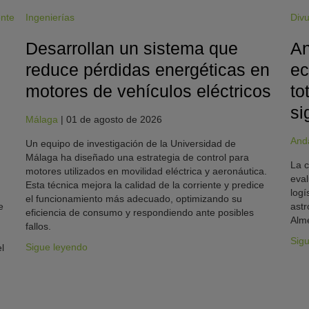
ente
Ingenierías
Divu
Desarrollan un sistema que
An
reduce pérdidas energéticas en
ec
motores de vehículos eléctricos
to
si
Málaga
|
01 de agosto de 2026
And
Un equipo de investigación de la Universidad de
Málaga ha diseñado una estrategia de control para
La c
motores utilizados en movilidad eléctrica y aeronáutica.
eval
Esta técnica mejora la calidad de la corriente y predice
logí
el funcionamiento más adecuado, optimizando su
e
astr
eficiencia de consumo y respondiendo ante posibles
Alme
fallos.
Sig
Sigue leyendo
l