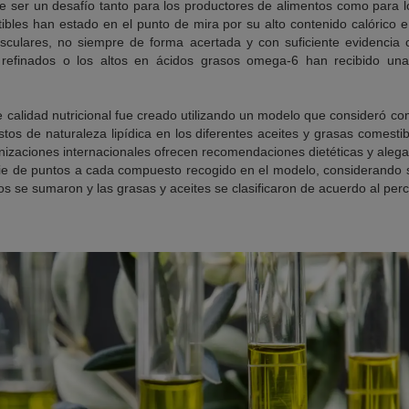
e ser un desafío tanto para los productores de alimentos como para 
ibles han estado en el punto de mira por su alto contenido calórico e
culares, no siempre de forma acertada y con suficiente evidencia c
 refinados o los altos en ácidos grasos omega-6 han recibido un
 calidad nutricional fue creado utilizando un modelo que consideró com
stos de naturaleza lipídica en los diferentes aceites y grasas comest
anizaciones internacionales ofrecen recomendaciones dietéticas y aleg
rie de puntos a cada compuesto recogido en el modelo, considerando 
tos se sumaron y las grasas y aceites se clasificaron de acuerdo al perc