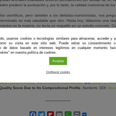
en predecir la puntuación y, por lo tanto, la calidad nutricional de los
s científicos, pero también a los dietistas-nutricionistas, nos preg
determinado es más saludable que otro. Hasta hoy, dábamos una resp
ientos en la materia, no tenía un respaldo en un estudio concreto. 
s dar precisamente ese respaldo, dado que los criterios que hem
y alegaciones en salud de las principales organizaciones internaciona
do, usamos cookies o tecnologías similares para almacenar, acceder y p
 Sánchez Perona
(@Manutridos
).
como su visita en este sitio web. Puede retirar su consentimiento u
to de datos basado en intereses legítimos en cualquier momento haci
 de calidad nutricional propuesto tiene como objetivo promover opcion
okies" en nuestra política de cookies.
idores y proporcionar a los productores de alimentos una herramien
Aceptar
ra sus productos, asegurando que cumplan con los requisitos nutricion
 un mayor interés y conocimiento sobre la importancia de elegir aceit
Configurar cookies
elica Quintero-Flórez
,
María-Victoria Ruiz-Méndez
and
Javier S. Per
 Quality Score Due to Its Compositional Profile
.
Nutrients.
DOI:
doi.