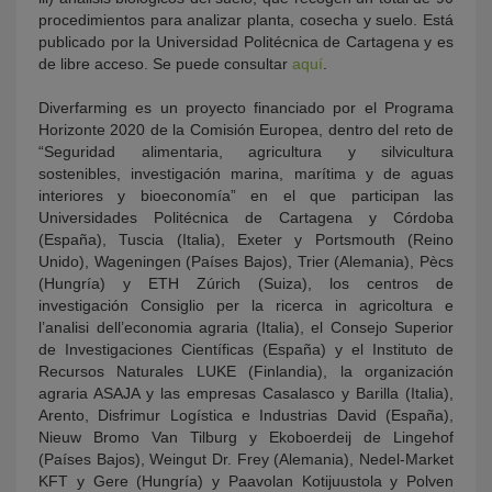
procedimientos para analizar planta, cosecha y suelo. Está
publicado por la Universidad Politécnica de Cartagena y es
de libre acceso. Se puede consultar
aquí
.
Diverfarming es un proyecto financiado por el Programa
Horizonte 2020 de la Comisión Europea, dentro del reto de
“Seguridad alimentaria, agricultura y silvicultura
sostenibles, investigación marina, marítima y de aguas
interiores y bioeconomía” en el que participan las
Universidades Politécnica de Cartagena y Córdoba
(España), Tuscia (Italia), Exeter y Portsmouth (Reino
Unido), Wageningen (Países Bajos), Trier (Alemania), Pècs
(Hungría) y ETH Zúrich (Suiza), los centros de
investigación Consiglio per la ricerca in agricoltura e
l’analisi dell’economia agraria (Italia), el Consejo Superior
de Investigaciones Científicas (España) y el Instituto de
Recursos Naturales LUKE (Finlandia), la organización
agraria ASAJA y las empresas Casalasco y Barilla (Italia),
Arento, Disfrimur Logística e Industrias David (España),
Nieuw Bromo Van Tilburg y Ekoboerdeij de Lingehof
(Países Bajos), Weingut Dr. Frey (Alemania), Nedel-Market
KFT y Gere (Hungría) y Paavolan Kotijuustola y Polven