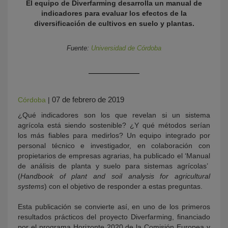
El equipo de Diverfarming desarrolla un manual de
indicadores para evaluar los efectos de la
diversificación de cultivos en suelo y plantas.
Fuente:
Universidad de Córdoba
07 de febrero de 2019
Córdoba
|
KY
¿Qué indicadores son los que revelan si un sistema
agrícola está siendo sostenible? ¿Y qué métodos serían
los más fiables para medirlos? Un equipo integrado por
personal técnico e investigador, en colaboración con
propietarios de empresas agrarias, ha publicado el ‘Manual
de análisis de planta y suelo para sistemas agrícolas’
(
Handbook of plant and soil analysis for agricultural
systems
) con el objetivo de responder a estas preguntas.
Esta publicación se convierte así, en uno de los primeros
resultados prácticos del proyecto Diverfarming, financiado
por el programa Horizonte 2020 de la Comisión Europea y