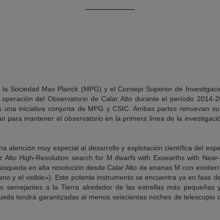
 la Sociedad Max Planck (MPG) y el Consejo Superior de Investigaci
 operación del Observatorio de Calar Alto durante el período 2014-
 una iniciativa conjunta de MPG y CSIC. Ambas partes renuevan su
para mantener el observatorio en la primera línea de la investigació
a atención muy especial al desarrollo y explotación científica del espe
lto High-Resolution search for M dwarfs with Exoearths with Near-in
búsqueda en alta resolución desde Calar Alto de enanas M con exotier
rcano y el visible»). Este potente instrumento se encuentra ya en fase d
es semejantes a la Tierra alrededor de las estrellas más pequeñas y
ueda tendrá garantizadas al menos seiscientas noches de telescopio 