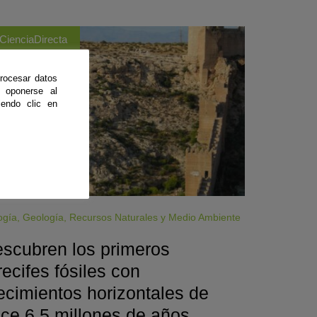
CienciaDirecta
rocesar datos
 oponerse al
endo clic en
ogía
,
Geología
,
Recursos Naturales y Medio Ambiente
scubren los primeros
recifes fósiles con
ecimientos horizontales de
ce 6,5 millones de años