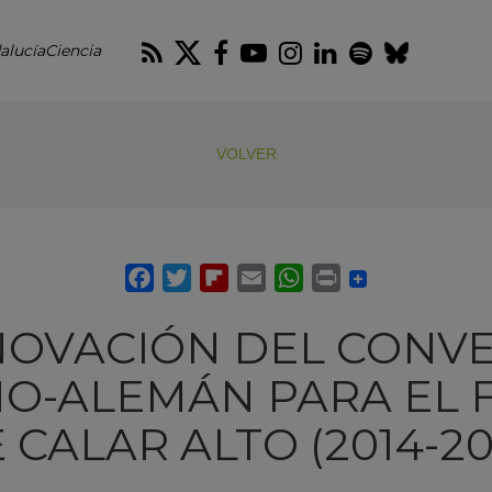
RSS
Twitter
Facebook
Youtube
Instagram
LinkedIn
Spotify
Blues
alucíaCiencia
VOLVER
OVACIÓN DEL CONV
NO-ALEMÁN PARA EL 
 CALAR ALTO (2014-20