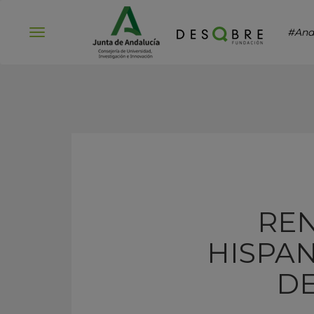
#And
Abrir
menú
REN
HISPA
DE