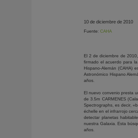
10 de diciembre de 2010
Fuente:
CAHA
El 2 de diciembre de 2010,
firmado el acuerdo para la
Hispano-Alemán (CAHA) es
Astronómico Hispano Alemán 
años.
KY
El nuevo convenio presta un
de 3.5m CARMENES (Calar A
Spectrographs, es decir, «
échelle en el infrarrojo ce
detectar planetas habitabl
nuestra Galaxia. Esta búsq
años.