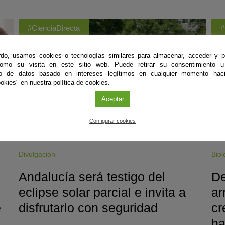
#CienciaDirecta
#
do, usamos cookies o tecnologías similares para almacenar, acceder y p
como su visita en este sitio web. Puede retirar su consentimiento u
to de datos basado en intereses legítimos en cualquier momento haci
okies" en nuestra política de cookies.
Aceptar
Configurar cookies
Divulgación
Biol
Andalucía será testigo del
De
eclipse solar parcial e invita a
ar
e
disfrutarlo con seguridad
cr
ha