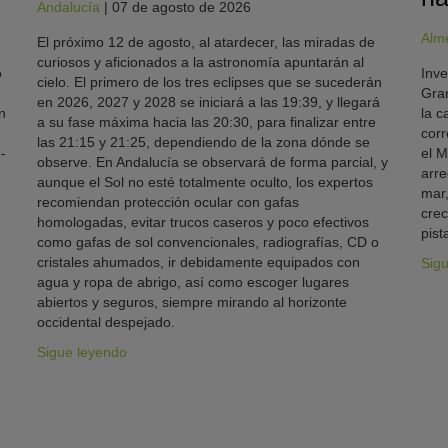
Andalucía
|
07 de agosto de 2026
Alm
El próximo 12 de agosto, al atardecer, las miradas de
curiosos y aficionados a la astronomía apuntarán al
o
Inve
cielo. El primero de los tres eclipses que se sucederán
Gran
en 2026, 2027 y 2028 se iniciará a las 19:39, y llegará
n
la c
a su fase máxima hacia las 20:30, para finalizar entre
corr
las 21:15 y 21:25, dependiendo de la zona dónde se
-
el M
observe. En Andalucía se observará de forma parcial, y
arre
aunque el Sol no esté totalmente oculto, los expertos
mar,
recomiendan protección ocular con gafas
crec
homologadas, evitar trucos caseros y poco efectivos
pist
como gafas de sol convencionales, radiografías, CD o
cristales ahumados, ir debidamente equipados con
Sig
agua y ropa de abrigo, así como escoger lugares
abiertos y seguros, siempre mirando al horizonte
occidental despejado.
Sigue leyendo