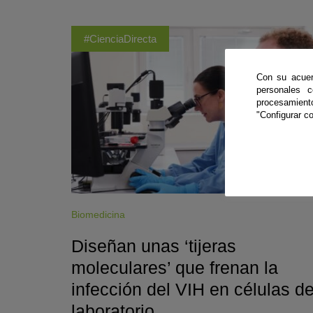
#CienciaDirecta
Con su acuer
personales 
procesamien
"Configurar co
Biomedicina
Diseñan unas ‘tijeras
moleculares’ que frenan la
infección del VIH en células d
laboratorio