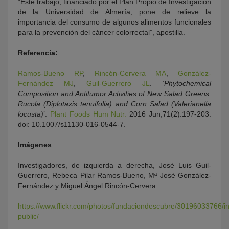
”Este trabajo, financiado por el Plan Propio de Investigación
de la Universidad de Almería, pone de relieve la
importancia del consumo de algunos alimentos funcionales
para la prevención del cáncer colorrectal”, apostilla.
Referencia:
Ramos-Bueno RP
,
Rincón-Cervera MA
,
González-
Fernández MJ
,
Guil-Guerrero JL
. ‘
Phytochemical
Composition and Antitumor Activities of New Salad Greens:
Rucola (Diplotaxis tenuifolia) and Corn Salad (Valerianella
locusta)
’.
Plant Foods Hum Nutr.
2016 Jun;71(2):197-203.
doi: 10.1007/s11130-016-0544-7.
Imágenes
:
Investigadores, de izquierda a derecha, José Luis Guil-
Guerrero, Rebeca Pilar Ramos-Bueno, Mª José González-
Fernández y Miguel Ángel Rincón-Cervera.
https://www.flickr.com/photos/fundaciondescubre/30196033766/i
public/