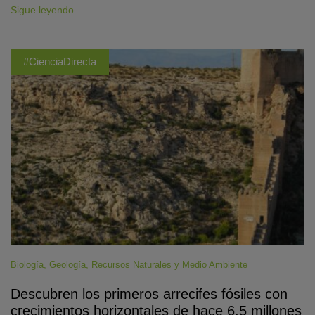
Sigue leyendo
#CienciaDirecta
Biología
,
Geología
,
Recursos Naturales y Medio Ambiente
Descubren los primeros arrecifes fósiles con
crecimientos horizontales de hace 6,5 millones