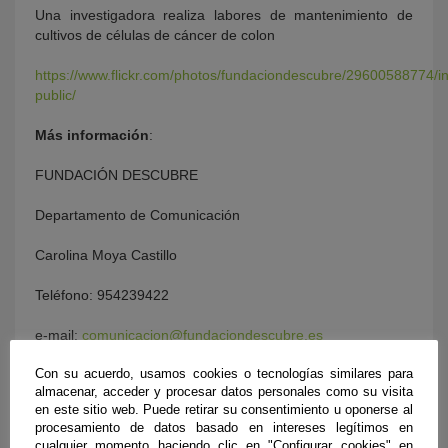
Una investigadora realiza labores de mantenimiento de
cultivos de células de cáncer de colon
https://www.flickr.com/photos/fundaciondescubre/29600588774/i
public/
Más información
:
FUNDACIÓN DESCUBRE
Departamento de Comunicación
Carolina Moya Castillo
Teléfono: 954239422
e-mail:
comunicacion@fundaciondescubre.es
Con su acuerdo, usamos cookies o tecnologías similares para
almacenar, acceder y procesar datos personales como su visita
en este sitio web. Puede retirar su consentimiento u oponerse al
procesamiento de datos basado en intereses legítimos en
cualquier momento haciendo clic en "Configurar cookies" en