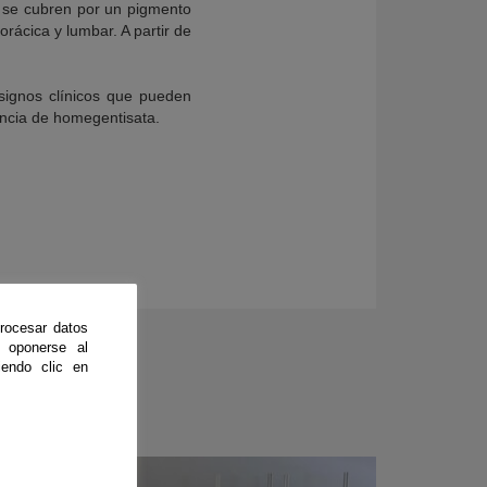
 se cubren por un pigmento
rácica y lumbar. A partir de
 signos clínicos que pueden
encia de homegentisata.
rocesar datos
 oponerse al
endo clic en
CienciaDirecta