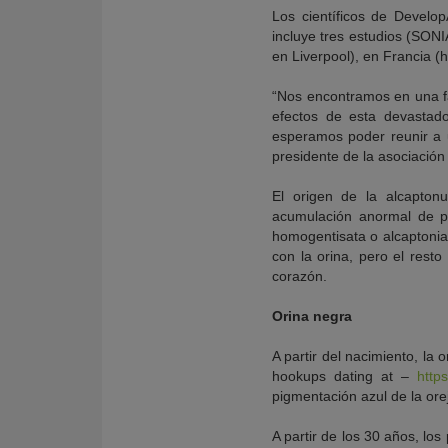
Los científicos de Develop
incluye tres estudios (SONI
en Liverpool), en Francia (h
“Nos encontramos en una fas
efectos de esta devastado
esperamos poder reunir a u
presidente de la asociación
El origen de la alcapton
acumulación anormal de pi
homogentisata o alcaptonia
con la orina, pero el resto
corazón.
Orina negra
A partir del nacimiento, la
hookups dating at –
http
pigmentación azul de la ore
A partir de los 30 años, lo