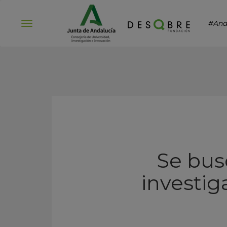
#And
Abrir
menú
Se bus
investig