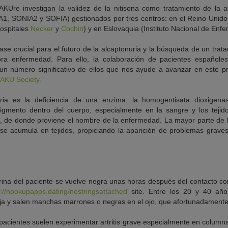
AKUre investigan la validez de la nitisona como tratamiento de la 
A1, SONIA2 y SOFIA) gestionados por tres centros: en el Reino Unido 
ospitales
Necker
y
Cochin
) y en Eslovaquia (Instituto Nacional de En
e crucial para el futuro de la alcaptonuria y la búsqueda de un trat
ra enfermedad. Para ello, la colaboración de pacientes españole
n número significativo de ellos que nos ayude a avanzar en este pr
AKU Society.
uria es la deficiencia de una enzima, la homogentisata dioxige
gmento dentro del cuerpo, especialmente en la sangre y los tejid
, de donde proviene el nombre de la enfermedad. La mayor parte de 
 se acumula en tejidos, propiciando la aparición de problemas graves
 orina del paciente se vuelve negra unas horas después del contacto co
s://hookupapps.dating/nostringsattached
site. Entre los 20 y 40 año
ja y salen manchas marrones o negras en el ojo, que afortunadamente n
s pacientes suelen experimentar artritis grave especialmente en columna 