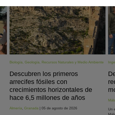
Biología
,
Geología
,
Recursos Naturales y Medio Ambiente
Inge
Descubren los primeros
De
arrecifes fósiles con
re
crecimientos horizontales de
mo
hace 6,5 millones de años
Mál
Almería
,
Granada
|
05 de agosto de 2026
Un e
Mála