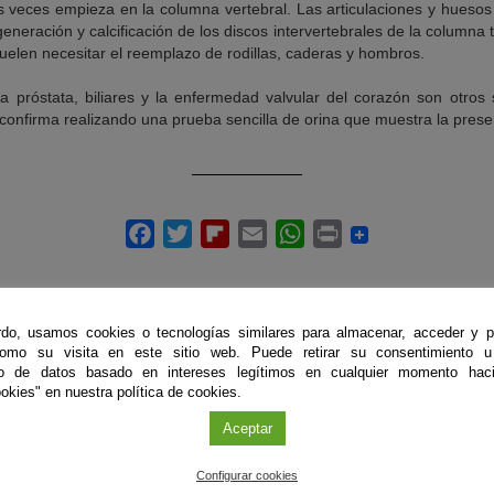
 veces empieza en la columna vertebral. Las articulaciones y huesos
neración y calcificación de los discos intervertebrales de la columna to
suelen necesitar el reemplazo de rodillas, caderas y hombros.
 la próstata, biliares y la enfermedad valvular del corazón son otros
 confirma realizando una prueba sencilla de orina que muestra la pres
do, usamos cookies o tecnologías similares para almacenar, acceder y p
como su visita en este sitio web. Puede retirar su consentimiento u
to de datos basado en intereses legítimos en cualquier momento haci
ÚLTIMAS PUBLICACIONES
okies" en nuestra política de cookies.
Aceptar
Configurar cookies
#CienciaDirecta
#