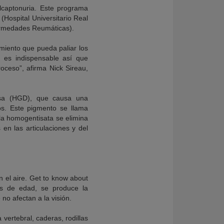
alcaptonuria. Este programa
(Hospital Universitario Real
fermedades Reumáticas).
amiento que pueda paliar los
s es indispensable así que
oceso”, afirma Nick Sireau,
nasa (HGD), que causa una
os. Este pigmento se llama
la homogentisata se elimina
 en las articulaciones y del
n el aire. Get to know about
s de edad, se produce la
o afectan a la visión.
vertebral, caderas, rodillas