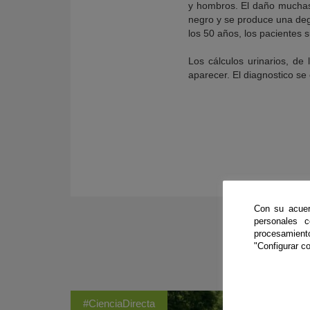
y hombros. El daño muchas
negro y se produce una dege
los 50 años, los pacientes 
Los cálculos urinarios, de
aparecer. El diagnostico se
Con su acuer
personales 
procesamien
"Configurar co
#CienciaDirecta