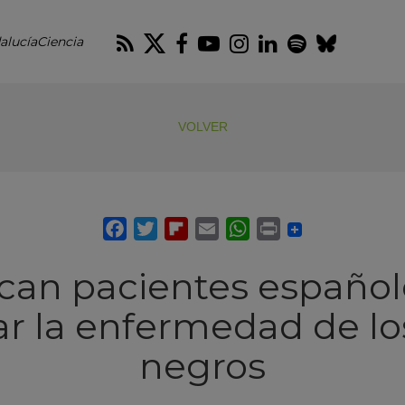
RSS
Twitter
Facebook
Youtube
Instagram
LinkedIn
Spotify
Blues
alucíaCiencia
VOLVER
can pacientes español
ar la enfermedad de l
negros