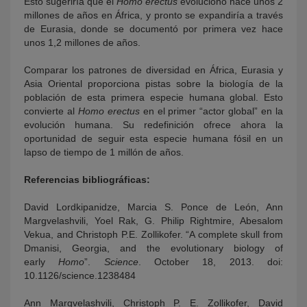
Esto sugeriría que el
Homo erectus
evolucionó hace unos 2
millones de años en África, y pronto se expandiría a través
de Eurasia, donde se documentó por primera vez hace
unos 1,2 millones de años.
Comparar los patrones de diversidad en África, Eurasia y
Asia Oriental proporciona pistas sobre la biología de la
población de esta primera especie humana global. Esto
convierte al
Homo erectus
en el primer “actor global” en la
evolución humana. Su redefinición ofrece ahora la
oportunidad de seguir esta especie humana fósil en un
lapso de tiempo de 1 millón de años.
Referencias bibliográficas:
David Lordkipanidze, Marcia S. Ponce de León, Ann
Margvelashvili, Yoel Rak, G. Philip Rightmire, Abesalom
Vekua, and Christoph P.E. Zollikofer. “A complete skull from
Dmanisi, Georgia, and the evolutionary biology of
early
Homo
”.
Science
. October 18, 2013. doi:
10.1126/science.1238484
Ann Margvelashvili, Christoph P. E. Zollikofer, David