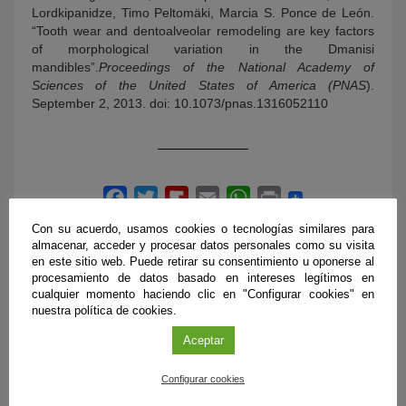
Lordkipanidze, Timo Peltomäki, Marcia S. Ponce de León.
“Tooth wear and dentoalveolar remodeling are key factors
of morphological variation in the Dmanisi
mandibles”.
Proceedings of the National Academy of
Sciences of the United States of America (PNAS
).
September 2, 2013. doi: 10.1073/pnas.1316052110
Con su acuerdo, usamos cookies o tecnologías similares para
almacenar, acceder y procesar datos personales como su visita
en este sitio web. Puede retirar su consentimiento u oponerse al
procesamiento de datos basado en intereses legítimos en
cualquier momento haciendo clic en "Configurar cookies" en
nuestra política de cookies.
ÚLTIMAS PUBLICACIONES
Aceptar
Configurar cookies
#CienciaDirecta