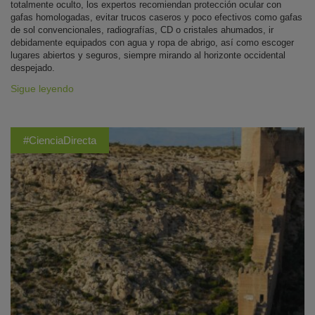
totalmente oculto, los expertos recomiendan protección ocular con
gafas homologadas, evitar trucos caseros y poco efectivos como gafas
de sol convencionales, radiografías, CD o cristales ahumados, ir
debidamente equipados con agua y ropa de abrigo, así como escoger
lugares abiertos y seguros, siempre mirando al horizonte occidental
despejado.
Sigue leyendo
#CienciaDirecta