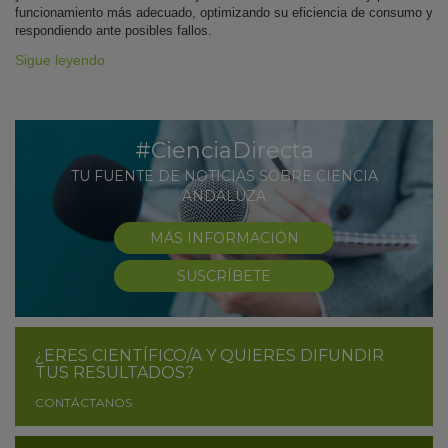
funcionamiento más adecuado, optimizando su eficiencia de consumo y
respondiendo ante posibles fallos.
Sigue leyendo
#CienciaDirecta
TU FUENTE DE NOTICIAS SOBRE CIENCIA
ANDALUZA
MÁS INFORMACIÓN
SUSCRÍBETE
¿ERES CIENTÍFICO/A Y QUIERES DIFUNDIR
TUS RESULTADOS?
CONTÁCTANOS