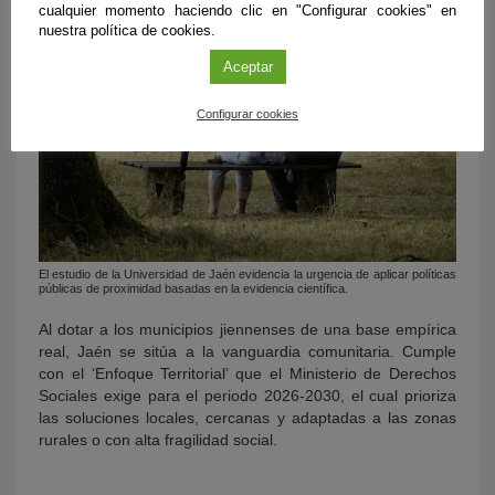
cualquier momento haciendo clic en "Configurar cookies" en
nuestra política de cookies.
Aceptar
Configurar cookies
El estudio de la Universidad de Jaén evidencia la urgencia de aplicar políticas
públicas de proximidad basadas en la evidencia científica.
Al dotar a los municipios jiennenses de una base empírica
real, Jaén se sitúa a la vanguardia comunitaria. Cumple
con el ‘Enfoque Territorial’ que el Ministerio de Derechos
Sociales exige para el periodo 2026-2030, el cual prioriza
las soluciones locales, cercanas y adaptadas a las zonas
rurales o con alta fragilidad social.