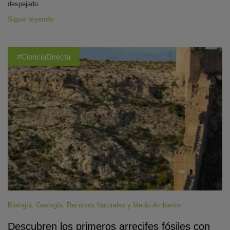
despejado.
Sigue leyendo
#CienciaDirecta
Biología
,
Geología
,
Recursos Naturales y Medio Ambiente
Descubren los primeros arrecifes fósiles con