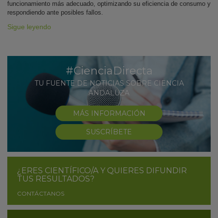
funcionamiento más adecuado, optimizando su eficiencia de consumo y
respondiendo ante posibles fallos.
Sigue leyendo
#CienciaDirecta
TU FUENTE DE NOTICIAS SOBRE CIENCIA
ANDALUZA
MÁS INFORMACIÓN
SUSCRÍBETE
¿ERES CIENTÍFICO/A Y QUIERES DIFUNDIR
TUS RESULTADOS?
CONTÁCTANOS