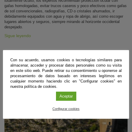
totalmente oculto, los expertos recomiendan protección ocular con
gafas homologadas, evitar trucos caseros y poco efectivos como gafas
de sol convencionales, radiografías, CD o cristales ahumados, ir
debidamente equipados con agua y ropa de abrigo, así como escoger
lugares abiertos y seguros, siempre mirando al horizonte occidental
despejado.
Sigue leyendo
#CienciaDirecta
Con su acuerdo, usamos cookies o tecnologías similares para
almacenar, acceder y procesar datos personales como su visita
en este sitio web. Puede retirar su consentimiento u oponerse al
procesamiento de datos basado en intereses legítimos en
cualquier momento haciendo clic en "Configurar cookies" en
nuestra política de cookies.
Aceptar
Configurar cookies