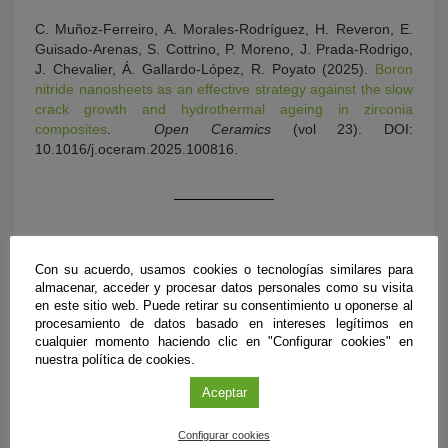
C. Muñoz-Ferreiro, A. Morales-Rodríguez, H. Reveron, E.
Guisado-Arenas, S. Cottrino, P. Moreno, J. Prada-Rodrigo,
J. Chevalier, Á. Gallardo-López, R. Poyato (2025).
Boron
nitride nanosheets as an effective strategy against the slow
crack growth and hydrothermal ageing in zirconia
composites
.
Open Ceramics
(vol 23). DOI:
10.1016/j.oceram.2025.100816.
Con su acuerdo, usamos cookies o tecnologías similares para
almacenar, acceder y procesar datos personales como su visita
en este sitio web. Puede retirar su consentimiento u oponerse al
procesamiento de datos basado en intereses legítimos en
cualquier momento haciendo clic en "Configurar cookies" en
nuestra política de cookies.
ÚLTIMAS PUBLICACIONES
Aceptar
Configurar cookies