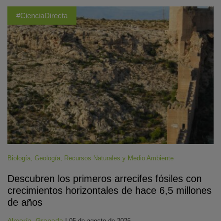
#CienciaDirecta
Biología
,
Geología
,
Recursos Naturales y Medio Ambiente
Descubren los primeros arrecifes fósiles con
crecimientos horizontales de hace 6,5 millones
de años
Almería
,
Granada
|
05 de agosto de 2026